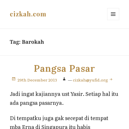
cizkah.com
MENU
AND
WIDGETS
Tag:
Barokah
Pangsa Pasar
29th December 2013
—
cizkah@yufid.org
Jadi ingat kajiannya ust Yasir. Setiap hal itu
ada pangsa pasarnya.
Di tempatku juga gak secepat di tempat
mba Erna di Singapura itu habis