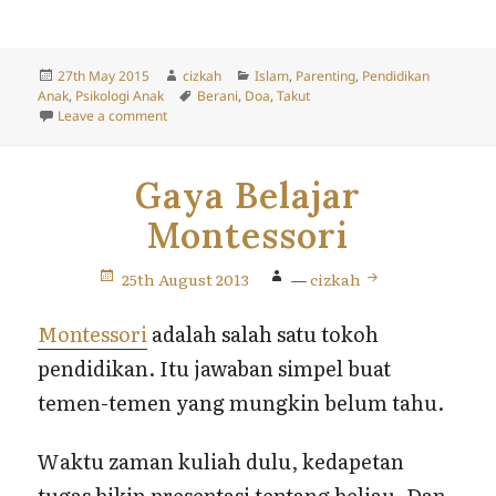
Posted
Author
Categories
27th May 2015
cizkah
Islam
,
Parenting
,
Pendidikan
on
Tags
Anak
,
Psikologi Anak
Berani
,
Doa
,
Takut
on Jangan Takut Anakku
Leave a comment
Gaya Belajar
Montessori
25th August 2013
—
cizkah
Montessori
adalah salah satu tokoh
pendidikan. Itu jawaban simpel buat
temen-temen yang mungkin belum tahu.
Waktu zaman kuliah dulu, kedapetan
tugas bikin presentasi tentang beliau. Dan