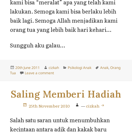
kami bisa “meralat” apa yang telah kami
lakukan. Semoga kami bisa berlaku lebih
baik lagi. Semoga Allah menjadikan kami
orang tua yang lebih baik hari kehari…
Sungguh aku galau…
Posted
Author
Categories
Tags
20th June 2011
cizkah
Psikologi Anak
Anak
,
Orang
on
on Kesalahan Orang Tua
Tua
Leave a comment
Saling Memberi Hadiah
25th November 2010
—
cizkah
Salah satu saran untuk menumbuhkan
kecintaan antara adik dan kakak baru