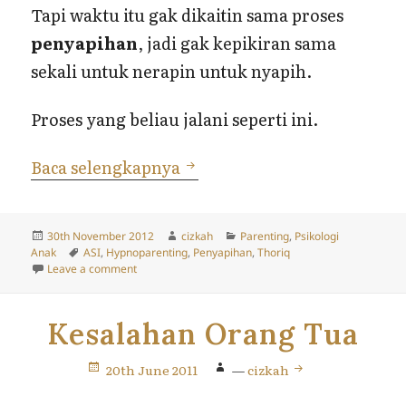
Tapi waktu itu gak dikaitin sama proses
penyapihan
, jadi gak kepikiran sama
sekali untuk nerapin untuk nyapih.
Proses yang beliau jalani seperti ini.
Alternatif Penyapihan (Th
Baca selengkapnya
Posted
Author
Categories
30th November 2012
cizkah
Parenting
,
Psikologi
on
Tags
Anak
ASI
,
Hypnoparenting
,
Penyapihan
,
Thoriq
on Alternatif Penyapihan (The Hypnoparenting Way)
Leave a comment
Kesalahan Orang Tua
20th June 2011
—
cizkah