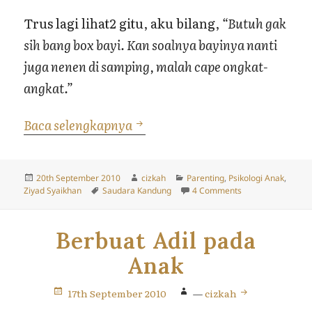
Trus lagi lihat2 gitu, aku bilang,
“Butuh gak
sih bang box bayi. Kan soalnya bayinya nanti
juga nenen di samping, malah cape ongkat-
angkat.”
Box Bayi dan “Ibo Ati”
Baca selengkapnya
Posted
Author
Categories
20th September 2010
cizkah
Parenting
,
Psikologi Anak
,
on
Tags
on Box Bayi dan “I
Ziyad Syaikhan
Saudara Kandung
4 Comments
Berbuat Adil pada
Anak
17th September 2010
—
cizkah