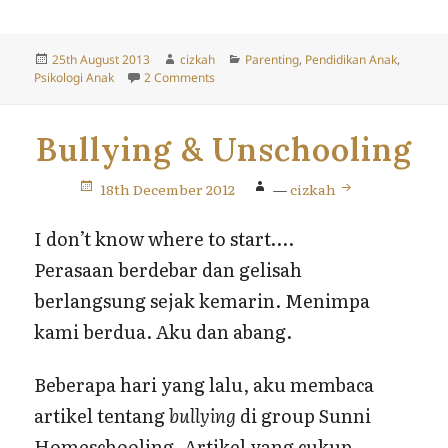
Posted
Author
Categories
25th August 2013
cizkah
Parenting
,
Pendidikan Anak
,
on
on Gaya Belajar Montessori
Psikologi Anak
2 Comments
Bullying & Unschooling
18th December 2012
—
cizkah
I don’t know where to start….
Perasaan berdebar dan gelisah
berlangsung sejak kemarin. Menimpa
kami berdua. Aku dan abang.
Beberapa hari yang lalu, aku membaca
artikel tentang
bullying
di group Sunni
Homeschooling. Artikel yang cukup