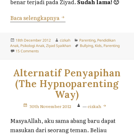
benar terjadi pada Ziyad.
Sudah lama! 🙁
Bullying & Unschooling
Baca selengkapnya
Posted
Author
Categories
18th December 2012
cizkah
Parenting
,
Pendidikan
on
Tags
Anak
,
Psikologi Anak
,
Ziyad Syaikhan
Bullying
,
Kids
,
Parenting
on Bullying & Unschooling
15 Comments
Alternatif Penyapihan
(The Hypnoparenting
Way)
30th November 2012
—
cizkah
MasyaAllah, aku sama abang baru dapat
masukan dari seorang teman. Beliau