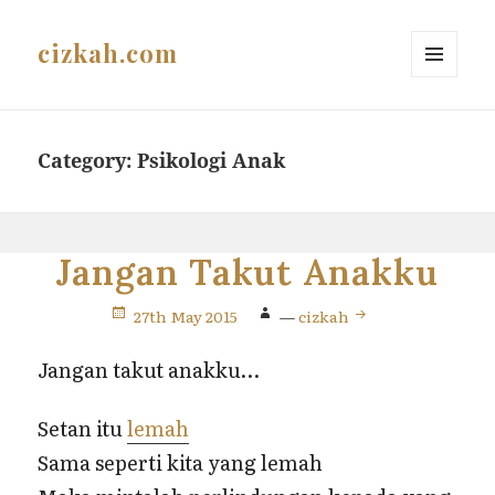
cizkah.com
MENU
AND
WIDGETS
Category:
Psikologi Anak
Jangan Takut Anakku
27th May 2015
—
cizkah
Jangan takut anakku…
Setan itu
lemah
Sama seperti kita yang lemah