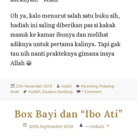
Oh ya, kalo menurut salah satu buku sih,
hadiah ini saling diberikan pas si kakak
masuk ke kamar ibunya dan melihat
adiknya untuk pertama kalinya. Tapi gak
tau nih nanti prakteknya gimana insya
Allah 😀
Posted
Author
Categories
25th November 2010
cizkah
Parenting
,
Psikologi
on
Tags
on Saling Memberi 
Anak
Hadiah
,
Saudara Kandung
1 Comment
Box Bayi dan “Ibo Ati”
20th September 2010
—
cizkah