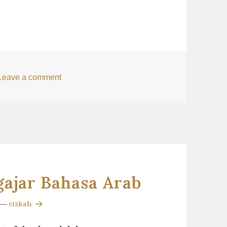
 Aqidah Ahlussunah
on Syair Madzhab dan Aqidah Ahlussunah
Leave a comment
ajar Bahasa Arab
—
cizkah