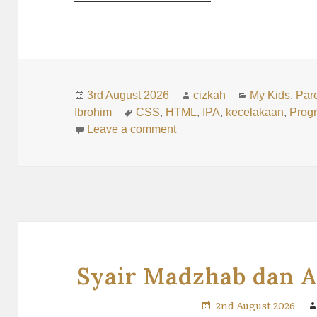
Posted
Author
Categories
3rd August 2026
cizkah
My Kids
,
Par
on
Tags
Ibrohim
CSS
,
HTML
,
IPA
,
kecelakaan
,
Prog
on Cerita Jurusan IPA Thori
Leave a comment
Syair Madzhab dan 
2nd August 2026