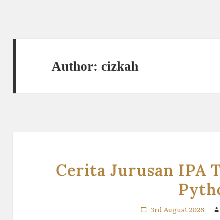
Author:
cizkah
Cerita Jurusan IPA T
Pyth
3rd August 2026