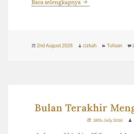
Syair Madzhab dan
Baca selengkapnya
Posted
Author
Categories
2nd August 2026
cizkah
Tulisan
on
Bulan Terakhir Meng
28th July 2026