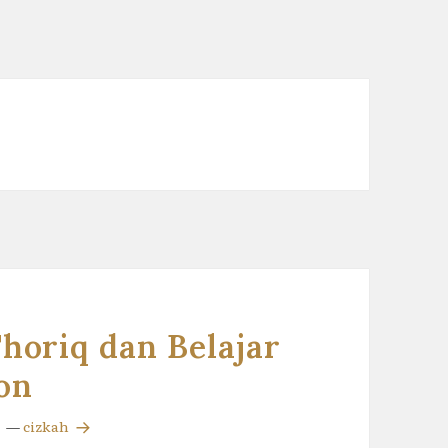
horiq dan Belajar
on
—
cizkah