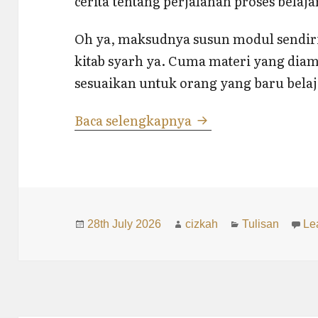
cerita tentang perjalanan proses belajar
Oh ya, maksudnya susun modul sendiri 
kitab syarh ya. Cuma materi yang diam
sesuaikan untuk orang yang baru belaj
Bulan Terakhir Men
Baca selengkapnya
Posted
Author
Categories
28th July 2026
cizkah
Tulisan
Le
on