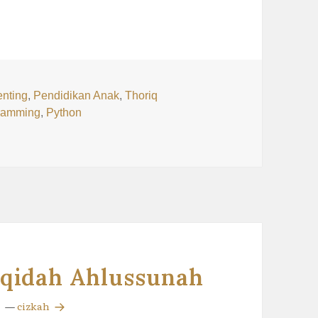
enting
,
Pendidikan Anak
,
Thoriq
ramming
,
Python
q dan Belajar Python
Aqidah Ahlussunah
—
cizkah