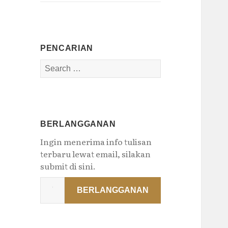
PENCARIAN
Search
for:
BERLANGGANAN
Ingin menerima info tulisan
terbaru lewat email, silakan
submit di sini.
Type
BERLANGGANAN
your
email…