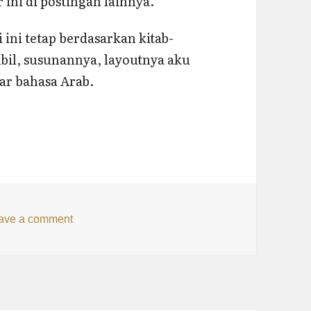
 ini di postingan lainnya.
ini tetap berdasarkan kitab-
bil, susunannya, layoutnya aku
ar bahasa Arab.
gajar Bahasa Arab
on Bulan Terakhir Mengajar Bahasa Arab
ave a comment