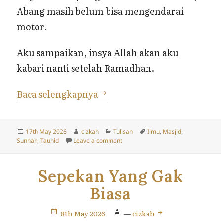
Abang masih belum bisa mengendarai
motor.
Aku sampaikan, insya Allah akan aku
kabari nanti setelah Ramadhan.
Cerita di Balik Batalnya Berb
Baca selengkapnya
Posted
Author
Categories
Tags
17th May 2026
cizkah
Tulisan
Ilmu
,
Masjid
,
on
on Cerita di Balik Batalnya Berbagi O
Sunnah
,
Tauhid
Leave a comment
Sepekan Yang Gak
Biasa
8th May 2026
—
cizkah