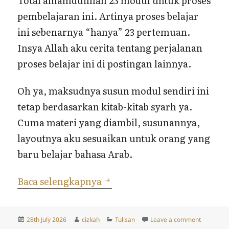
Total alhamduilllah 23 modul untuk proses
pembelajaran ini. Artinya proses belajar
ini sebenarnya “hanya” 23 pertemuan.
Insya Allah aku cerita tentang perjalanan
proses belajar ini di postingan lainnya.
Oh ya, maksudnya susun modul sendiri ini
tetap berdasarkan kitab-kitab syarh ya.
Cuma materi yang diambil, susunannya,
layoutnya aku sesuaikan untuk orang yang
baru belajar bahasa Arab.
Bulan Terakhir Mengajar B
Baca selengkapnya
Posted
Author
Categories
on Bulan 
28th July 2026
cizkah
Tulisan
Leave a comment
on