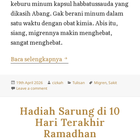
keburu minum kapsul habbatussauda yang
dikasih Abang. Gak berani minum dalam
satu waktu dengan obat kimia. Abis itu,
siang, migrennya makin menghebat,
sangat menghebat.
“Izin…”
Baca selengkapnya
Posted
Author
Categories
Tags
19th April 2026
cizkah
Tulisan
Migren
,
Sakit
on
on “Izin…”
Leave a comment
Hadiah Sarung di 10
Hari Terakhir
Ramadhan