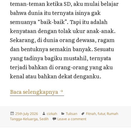
teman-teman ketika SD, aku mulai belajar
bahwa dunia itu ternyata isinya gak
semuanya “baik-baik”. Tapi itu adalah
kenyataan dengan tolak ukur anak-anak.
Sekarang, di dunia orang dewasa, ragam
dan bentuknya semakin banyak. Sesuatu
yang tadinya bagiku mustahil, ternyata
terjadi bahkan di orang-orang yang aku
kenal atau bahkan dekat denganku.
Pelajaran Kehidupan
Baca selengkapnya
Posted
Author
Categories
Tags
25th July 2026
cizkah
Tulisan
Fitnah
,
futur
,
Rumah
on
on Pelajaran Kehidupan
Tangga-Keluarga
,
Sedih
Leave a comment