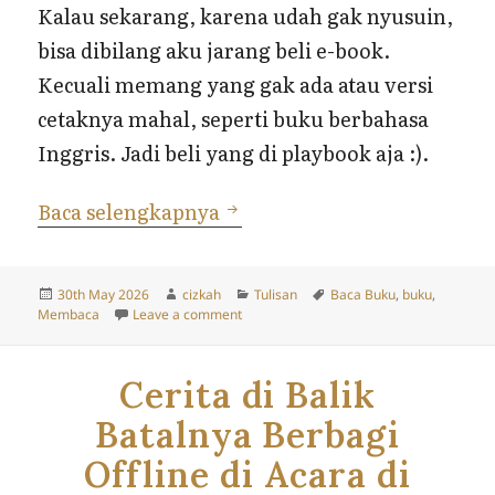
Kalau sekarang, karena udah gak nyusuin,
bisa dibilang aku jarang beli e-book.
Kecuali memang yang gak ada atau versi
cetaknya mahal, seperti buku berbahasa
Inggris. Jadi beli yang di playbook aja :).
Celah Membaca Saat Menjad
Baca selengkapnya
Posted
Author
Categories
Tags
30th May 2026
cizkah
Tulisan
Baca Buku
,
buku
,
on
on Celah Membaca Saat Menjadi Ibu
Membaca
Leave a comment
Cerita di Balik
Batalnya Berbagi
Offline di Acara di