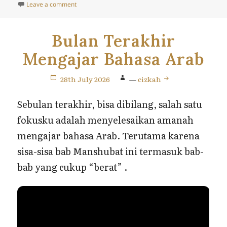
on
on Syair Madzhab dan Aqidah Ahlussunah
Leave a comment
Bulan Terakhir
Mengajar Bahasa Arab
28th July 2026
—
cizkah
Sebulan terakhir, bisa dibilang, salah satu
fokusku adalah menyelesaikan amanah
mengajar bahasa Arab. Terutama karena
sisa-sisa bab Manshubat ini termasuk bab-
bab yang cukup “berat” .