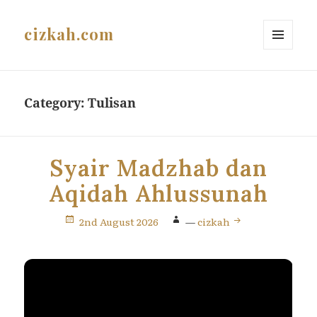
cizkah.com
MENU
AND
WIDGETS
Category:
Tulisan
Syair Madzhab dan
Aqidah Ahlussunah
2nd August 2026
—
cizkah