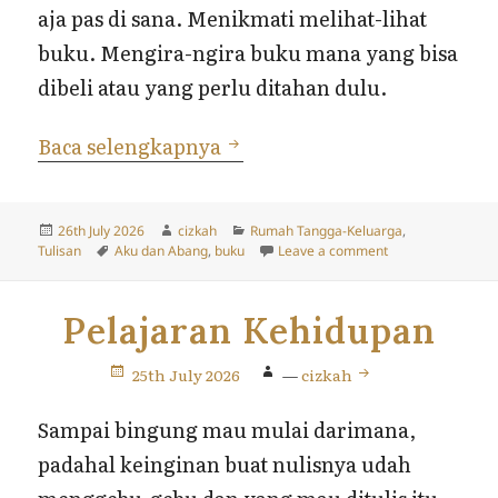
aja pas di sana. Menikmati melihat-lihat
buku. Mengira-ngira buku mana yang bisa
dibeli atau yang perlu ditahan dulu.
Ketemu Buku Bacaan Anak d
Baca selengkapnya
Posted
Author
Categories
26th July 2026
cizkah
Rumah Tangga-Keluarga
,
on
Tags
on Ketemu Buku B
Tulisan
Aku dan Abang
,
buku
Leave a comment
Pelajaran Kehidupan
25th July 2026
—
cizkah
Sampai bingung mau mulai darimana,
padahal keinginan buat nulisnya udah