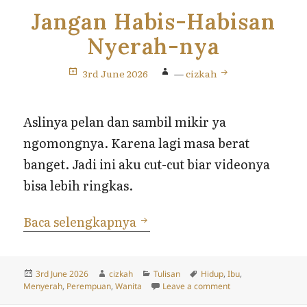
Jangan Habis-Habisan
Nyerah-nya
3rd June 2026
—
cizkah
Aslinya pelan dan sambil mikir ya
ngomongnya. Karena lagi masa berat
banget. Jadi ini aku cut-cut biar videonya
bisa lebih ringkas.
Jangan Habis-Habisan Nye
Baca selengkapnya
Posted
Author
Categories
Tags
3rd June 2026
cizkah
Tulisan
Hidup
,
Ibu
,
on
on Jangan Habis-Ha
Menyerah
,
Perempuan
,
Wanita
Leave a comment