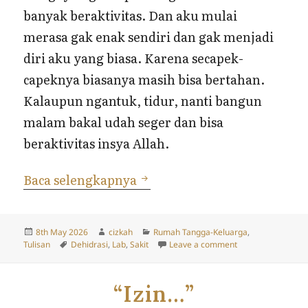
banyak beraktivitas. Dan aku mulai
merasa gak enak sendiri dan gak menjadi
diri aku yang biasa. Karena secapek-
capeknya biasanya masih bisa bertahan.
Kalaupun ngantuk, tidur, nanti bangun
malam bakal udah seger dan bisa
beraktivitas insya Allah.
Sepekan Yang Gak Biasa
Baca selengkapnya
Posted
Author
Categories
8th May 2026
cizkah
Rumah Tangga-Keluarga
,
on
Tags
on Sepekan Yang 
Tulisan
Dehidrasi
,
Lab
,
Sakit
Leave a comment
“Izin…”