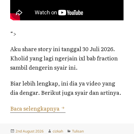
“>
Aku share story ini tanggal 30 Juli 2026.
Kholid yang lagi ngerjain ixl bab fraction
sambil dengerin syair ini.
Biar lebih lengkap, ini dia ya video yang
dia dengar. Berikut juga syair dan artinya.
Syair Madzhab dan Aqidah 
Baca selengkapnya
Posted
Author
Categories
2nd August 2026
cizkah
Tulisan