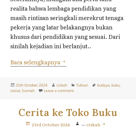
realita bahwa lembaga pendidikan yang
masih rintisan seringkali merekrut tenaga
pekerja yang latar belakangnya bukan
khusus dari pendidikan yang sesuai. Dari
sinilah kejadian ini berlanjut..
Tentang Bacaan Buku Umum
Baca selengkapnya
Posted
Author
Categories
Tags
25th October 2024
cizkah
Tulisan
budaya
,
buku
,
on
on Tentang Bacaan Buku Umum: Seb
sosial
,
Sunnah
Leave a comment
Cerita ke Toko Buku
23rd October 2024
—
cizkah