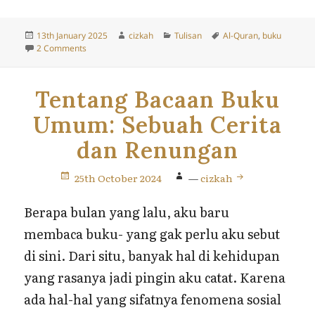
Posted
Author
Categories
Tags
13th January 2025
cizkah
Tulisan
Al-Quran
,
buku
on
on Progress
2 Comments
Tentang Bacaan Buku
Umum: Sebuah Cerita
dan Renungan
25th October 2024
—
cizkah
Berapa bulan yang lalu, aku baru
membaca buku- yang gak perlu aku sebut
di sini. Dari situ, banyak hal di kehidupan
yang rasanya jadi pingin aku catat. Karena
ada hal-hal yang sifatnya fenomena sosial