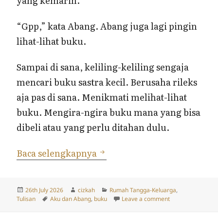
yang kemarin.”
“Gpp,” kata Abang. Abang juga lagi pingin
lihat-lihat buku.
Sampai di sana, keliling-keliling sengaja
mencari buku sastra kecil. Berusaha rileks
aja pas di sana. Menikmati melihat-lihat
buku. Mengira-ngira buku mana yang bisa
dibeli atau yang perlu ditahan dulu.
Ketemu Buku Bacaan Anak d
Baca selengkapnya
Posted
Author
Categories
26th July 2026
cizkah
Rumah Tangga-Keluarga
,
on
Tags
on Ketemu Buku B
Tulisan
Aku dan Abang
,
buku
Leave a comment