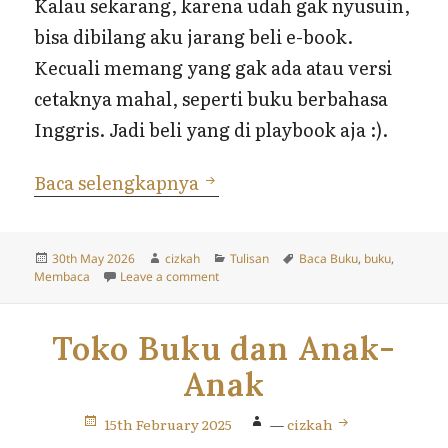
Kalau sekarang, karena udah gak nyusuin,
bisa dibilang aku jarang beli e-book.
Kecuali memang yang gak ada atau versi
cetaknya mahal, seperti buku berbahasa
Inggris. Jadi beli yang di playbook aja :).
Celah Membaca Saat Menjad
Baca selengkapnya
Posted
Author
Categories
Tags
30th May 2026
cizkah
Tulisan
Baca Buku
,
buku
,
on
on Celah Membaca Saat Menjadi Ibu
Membaca
Leave a comment
Toko Buku dan Anak-
Anak
15th February 2025
—
cizkah