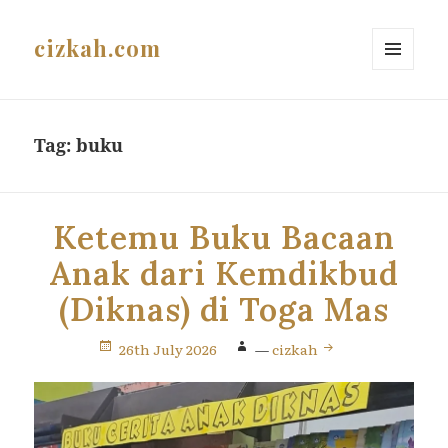
cizkah.com
MENU
AND
WIDGETS
Tag:
buku
Ketemu Buku Bacaan
Anak dari Kemdikbud
(Diknas) di Toga Mas
26th July 2026
—
cizkah