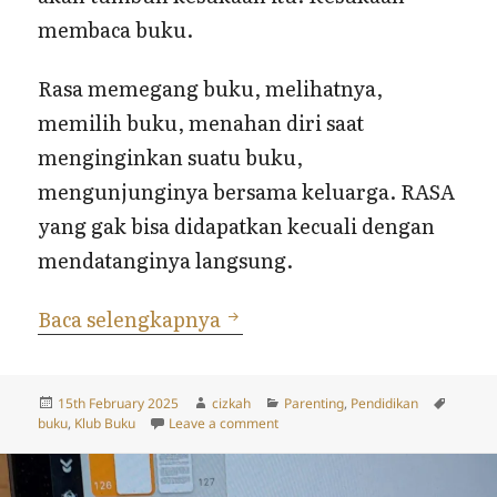
membaca buku.
Rasa memegang buku, melihatnya,
memilih buku, menahan diri saat
menginginkan suatu buku,
mengunjunginya bersama keluarga. RASA
yang gak bisa didapatkan kecuali dengan
mendatanginya langsung.
Toko Buku dan Anak-Anak
Baca selengkapnya
Posted
Author
Categories
Tags
15th February 2025
cizkah
Parenting
,
Pendidikan
on
on Toko Buku dan Anak-Anak
buku
,
Klub Buku
Leave a comment