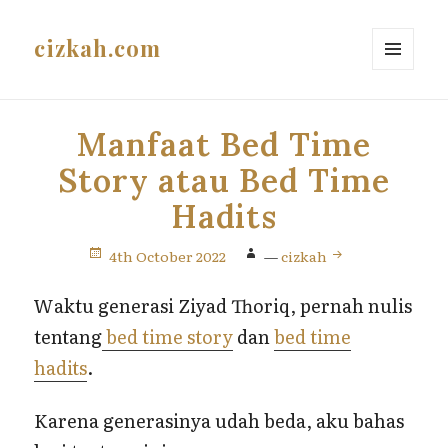
cizkah.com
MENU
AND
WIDGETS
Manfaat Bed Time
Story atau Bed Time
Hadits
4th October 2022
—
cizkah
Waktu generasi Ziyad Thoriq, pernah nulis
tentang
bed time story
dan
bed time
hadits
.
Karena generasinya udah beda, aku bahas