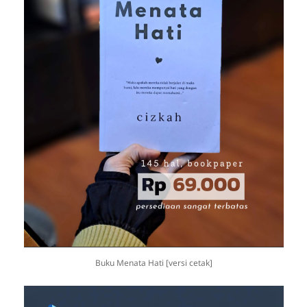
Buku Menata Hati [versi cetak]