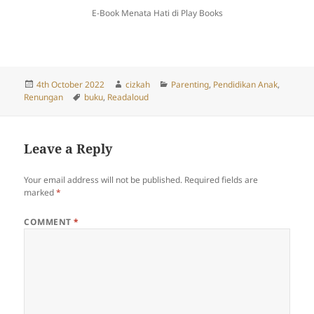
E-Book Menata Hati di Play Books
Posted
Author
Categories
4th October 2022
cizkah
Parenting
,
Pendidikan Anak
,
on
Tags
Renungan
buku
,
Readaloud
Leave a Reply
Your email address will not be published.
Required fields are
marked
*
COMMENT
*