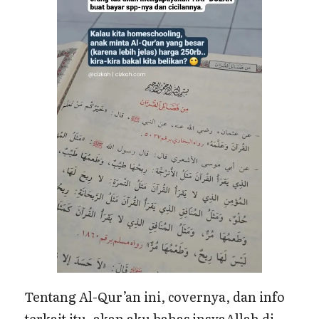
Tentang Al-Qur’an ini, covernya, dan info
terkait itu, akan aku bahas insyaAllah di