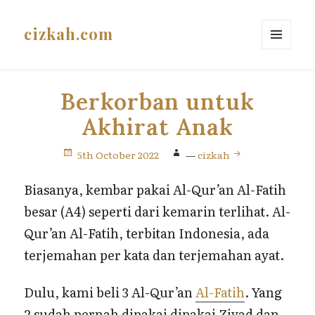
cizkah.com
MENU
AND
WIDGETS
Berkorban untuk
Akhirat Anak
5th October 2022
—
cizkah
Biasanya, kembar pakai Al-Qur’an Al-Fatih
besar (A4) seperti dari kemarin terlihat. Al-
Qur’an Al-Fatih, terbitan Indonesia, ada
terjemahan per kata dan terjemahan ayat.
Dulu, kami beli 3 Al-Qur’an
Al-Fatih
. Yang
2 sudah pernah dipakai dipakai Ziyad dan