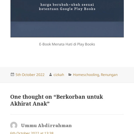
E-Book Menata Hati di Play Books
Posted
Author
Categories
5th October 2022
cizkah
Homeschooling
,
Renungan
on
One thought on “Berkorban untuk
Akhirat Anak”
Ummu Abdirrahman
says:
6th October 2022 at 13:38