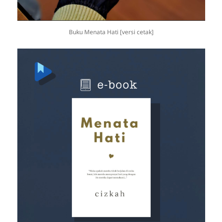
Buku Menata Hati [versi cetak]