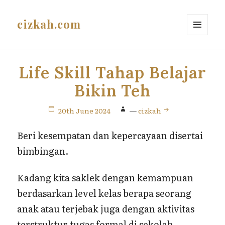
cizkah.com
MENU
AND
WIDGETS
Life Skill Tahap Belajar
Bikin Teh
20th June 2024
—
cizkah
Beri kesempatan dan kepercayaan disertai
bimbingan.
Kadang kita saklek dengan kemampuan
berdasarkan level kelas berapa seorang
anak atau terjebak juga dengan aktivitas
terstruktur tugas formal di sekolah