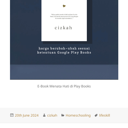
E-Book Menata Hati di Play Books
Posted
Author
Categories
Tags
20th June 2024
cizkah
Homeschooling
lifeskill
on