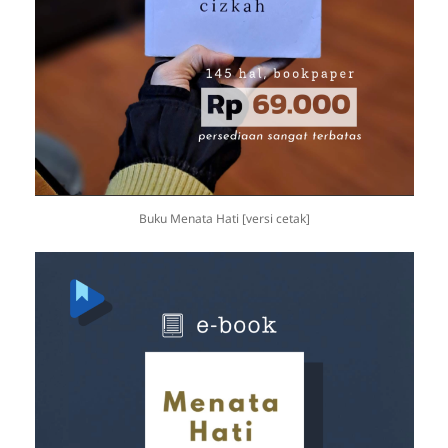
Buku Menata Hati [versi cetak]