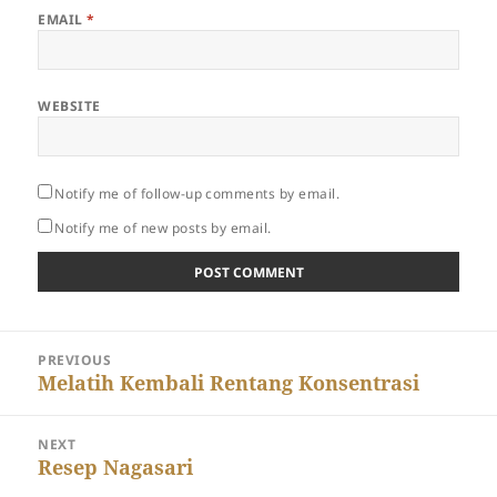
EMAIL
*
WEBSITE
Notify me of follow-up comments by email.
Notify me of new posts by email.
Post
PREVIOUS
navigation
Previous
Melatih Kembali Rentang Konsentrasi
post:
NEXT
Next
Resep Nagasari
post: