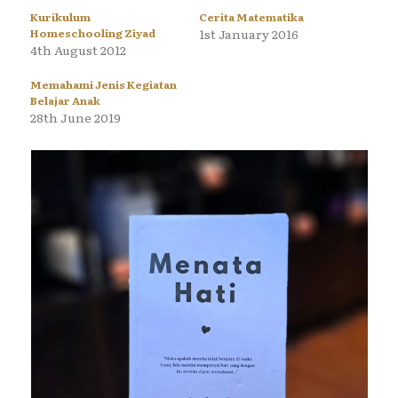
Kurikulum
Cerita Matematika
Homeschooling Ziyad
1st January 2016
4th August 2012
Memahami Jenis Kegiatan
Belajar Anak
28th June 2019