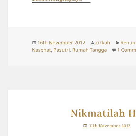
Posted
Author
Catego
16th November 2012
cizkah
Renun
on
Nasehat
,
Pasutri
,
Rumah Tangga
1 Comm
Nikmatilah 
11th November 2012