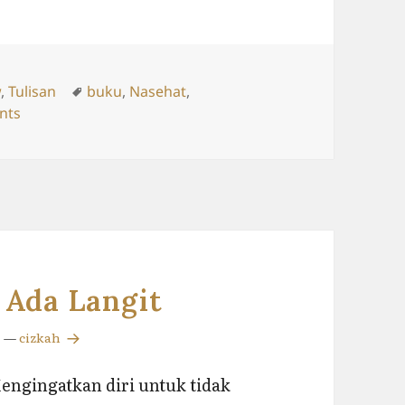
ries
Tags
w
,
Tulisan
buku
,
Nasehat
,
on Nikmatilah Hidup Anda
nts
 Ada Langit
—
cizkah
Mengingatkan diri untuk tidak