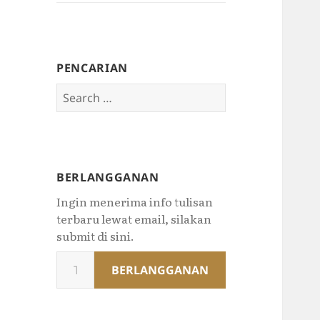
PENCARIAN
Search
for:
BERLANGGANAN
Ingin menerima info tulisan
terbaru lewat email, silakan
submit di sini.
Type
BERLANGGANAN
your
email…