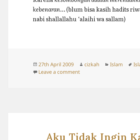
kebenaran…
(blum bisa kasih hadits riw
nabi shallallahu ‘alaihi wa sallam)
Posted
Author
Categories
Ta
27th April 2009
cizkah
Islam
Is
on
on Di Atas Langit Ada Lan
Leave a comment
Aku Tidak Ingin 