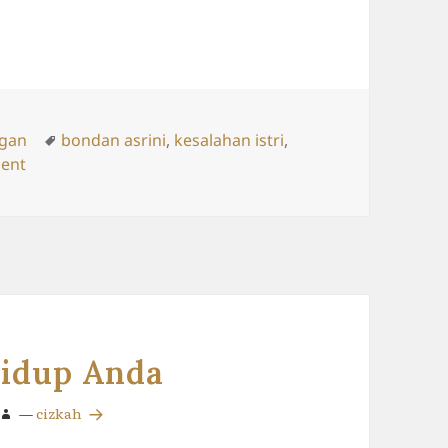
ries
Tags
gan
bondan asrini
,
kesalahan istri
,
on 2 Kesalahan Suami & Istri
ent
Hidup Anda
—
cizkah