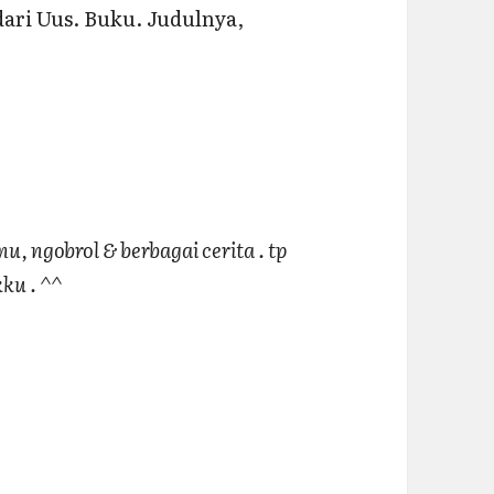
dari Uus. Buku. Judulnya,
mu, ngobrol & berbagai cerita . tp
kku . ^^