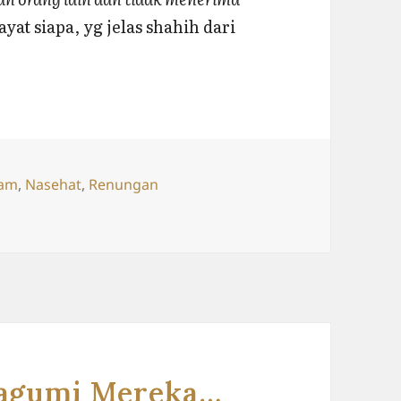
ayat siapa, yg jelas shahih dari
gs
lam
,
Nasehat
,
Renungan
git
Kagumi Mereka…