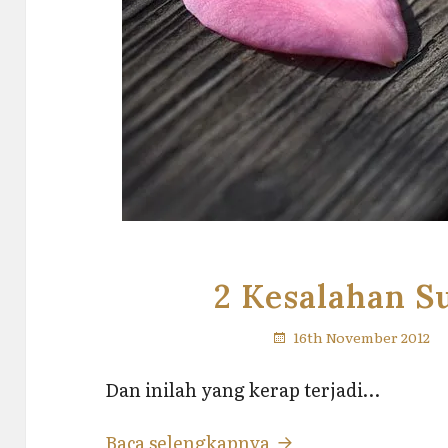
2 Kesalahan Su
16th November 2012
Dan inilah yang kerap terjadi…
2 Kesalahan Suami &
Baca selengkapnya