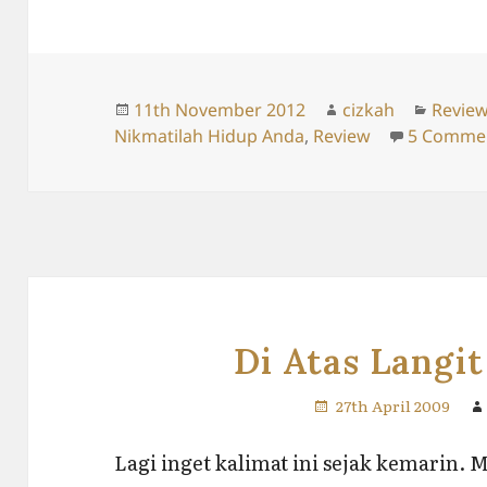
Posted
Author
Catego
11th November 2012
cizkah
Revie
on
Nikmatilah Hidup Anda
,
Review
5 Comme
Di Atas Langit
27th April 2009
Lagi inget kalimat ini sejak kemarin. 