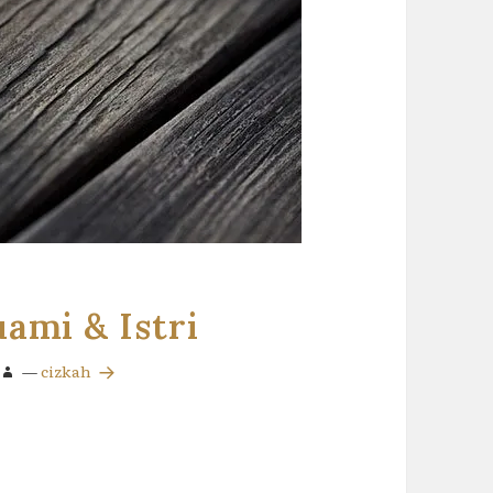
ami & Istri
—
cizkah
 Istri