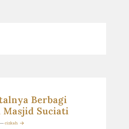
atalnya Berbagi
i Masjid Suciati
—
cizkah