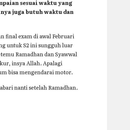
ampaian sesuai waktu yang
inya juga butuh waktu dan
n final exam di awal Februari
ng untuk S2 ini sungguh luar
 ketemu Ramadhan dan Syawwal
ur, insya Allah. Apalagi
um bisa mengendarai motor.
abari nanti setelah Ramadhan.
lnya Berbagi Offline di Acara di Masjid Suciati