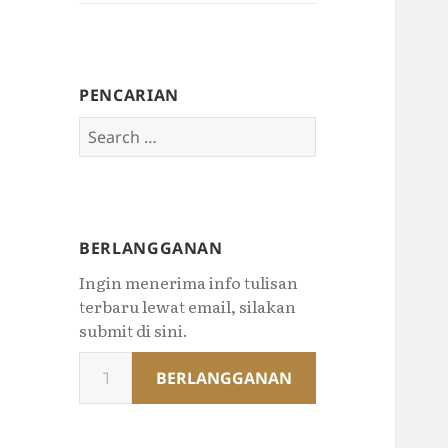
PENCARIAN
Search
for:
BERLANGGANAN
Ingin menerima info tulisan
terbaru lewat email, silakan
submit di sini.
Type
BERLANGGANAN
your
email…