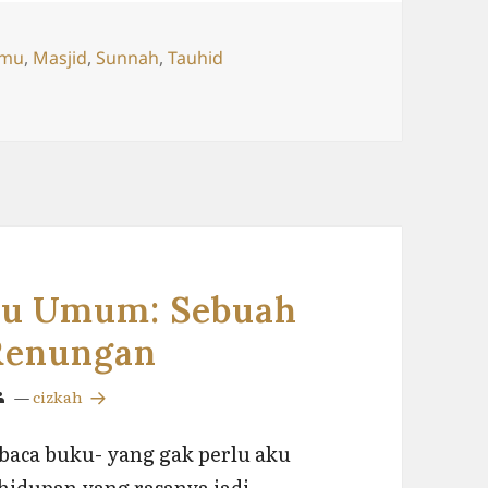
ags
lmu
,
Masjid
,
Sunnah
,
Tauhid
a Berbagi Offline di Acara di Masjid Suciati
ku Umum: Sebuah
 Renungan
—
cizkah
baca buku- yang gak perlu aku
kehidupan yang rasanya jadi