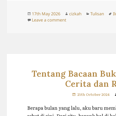
Posted
Author
Categories
T
17th May 2026
cizkah
Tulisan
I
on
on Cerita di Balik Batalny
Leave a comment
Tentang Bacaan Bu
Cerita dan
25th October 2024
Berapa bulan yang lalu, aku baru mem
sebut di sini. Dari situ, banyak hal di 