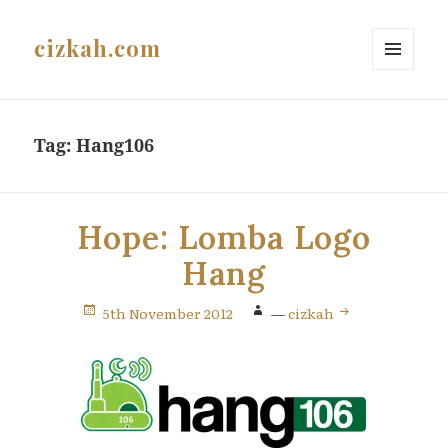
cizkah.com
MENU
AND
WIDGETS
Tag:
Hang106
Hope: Lomba Logo
Hang
5th November 2012
—
cizkah