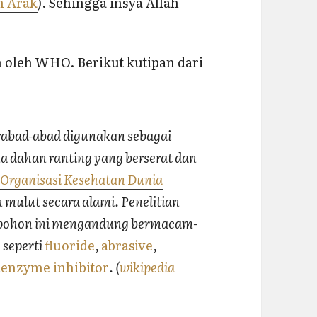
n Arak
). Sehingga insya Allah
 oleh WHO. Berikut kutipan dari
rabad-abad digunakan sebagai
a dahan ranting yang berserat dan
h
Organisasi Kesehatan Dunia
mulut secara alami. Penelitian
 pohon ini mengandung bermacam-
 seperti
fluoride
,
abrasive
,
n
enzyme inhibitor
. (
wikipedia