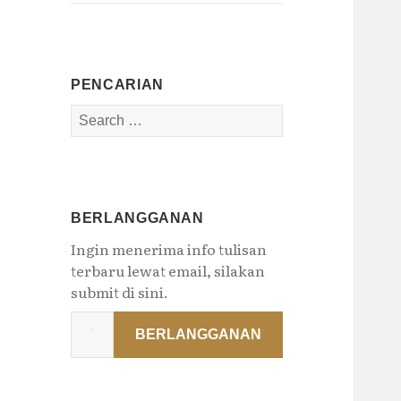
PENCARIAN
Search
for:
BERLANGGANAN
Ingin menerima info tulisan
terbaru lewat email, silakan
submit di sini.
Type
BERLANGGANAN
your
email…