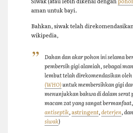
Siwak (atau lebih dikenal dengan
poho
aman untuk bayi.
Bahkan, siwak telah direkomendasikan
wikipedia,
Dahan dan akar pohon ini selama be
pembersih gigi alamiah, sebagai man
lembut telah direkomendasikan ole
(WHO)
untuk membersihkan gigi dan 
menunjukkan bahwa di dalam serat
macam zat yang sangat bermanfaat,
antiseptik
,
astringent
,
deterjen
, da
siwak
)