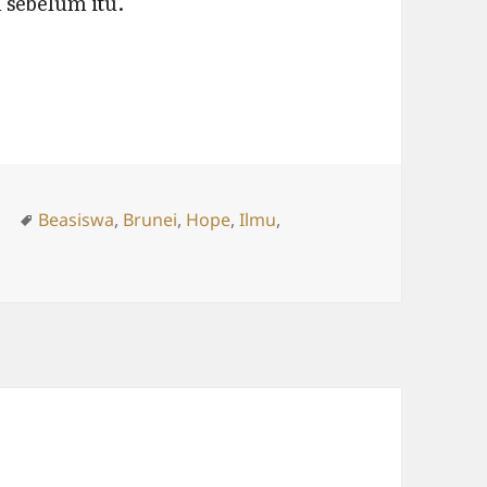
n sebelum itu.
ries
Tags
n
Beasiswa
,
Brunei
,
Hope
,
Ilmu
,
Bye Bye Brunei…