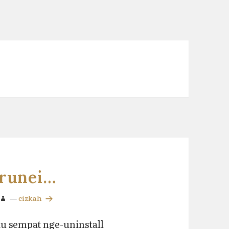
Brunei…
—
cizkah
u sempat nge-uninstall