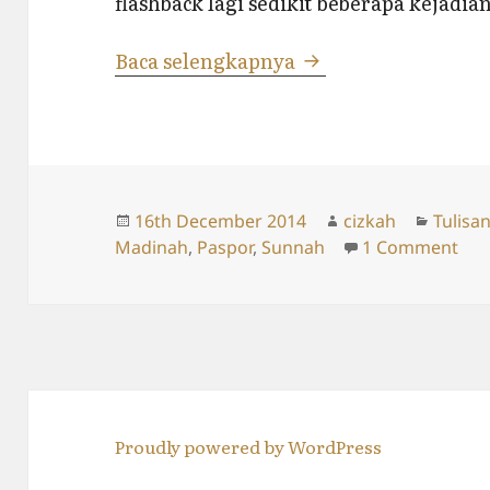
flashback lagi sedikit beberapa kejadia
Bye Bye Brunei…
Baca selengkapnya
Posted
Author
Catego
16th December 2014
cizkah
Tulisa
on
on 
Madinah
,
Paspor
,
Sunnah
1 Comment
Proudly powered by WordPress