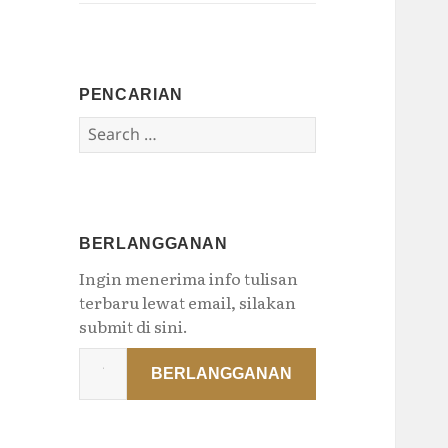
PENCARIAN
Search
for:
BERLANGGANAN
Ingin menerima info tulisan
terbaru lewat email, silakan
submit di sini.
Type
BERLANGGANAN
your
email…