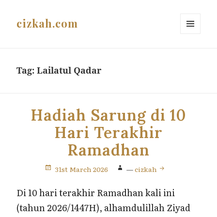
cizkah.com
MENU
AND
WIDGETS
Tag:
Lailatul Qadar
Hadiah Sarung di 10
Hari Terakhir
Ramadhan
31st March 2026
—
cizkah
Di 10 hari terakhir Ramadhan kali ini
(tahun 2026/1447H), alhamdulillah Ziyad