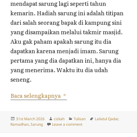
mendapat sarung lagi seperti tahun
kemarin. Hadiah sarung ini adalah titipan
dari salah seorang bapak di kampung sini
yang disampaikan melalui takmir masjid.
Aku gak paham apakah sarung itu dia
dapatkan karena menjadi imam. Sarung
pertama yang dia dapatkan ini, hanya dia
yang menerima. Waktu itu dia udah
seneng.
Hadiah Sarung di 10 Hari 
Baca selengkapnya
Posted
Author
Categories
Tags
31st March 2026
cizkah
Tulisan
Lailatul Qadar
,
on
on Hadiah Sarung di 10 Hari Te
Ramadhan
,
Sarung
Leave a comment