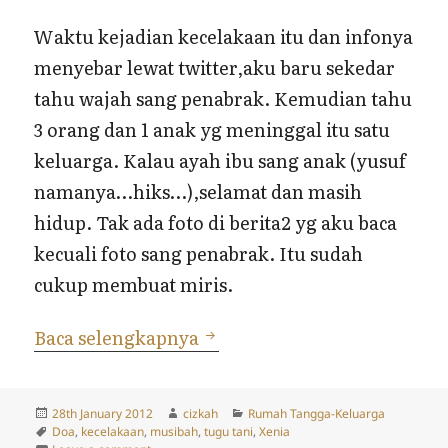
Waktu kejadian kecelakaan itu dan infonya
menyebar lewat twitter,aku baru sekedar
tahu wajah sang penabrak. Kemudian tahu
3 orang dan 1 anak yg meninggal itu satu
keluarga. Kalau ayah ibu sang anak (yusuf
namanya…hiks…),selamat dan masih
hidup. Tak ada foto di berita2 yg aku baca
kecuali foto sang penabrak. Itu sudah
cukup membuat miris.
Kecelakaan Xenia Itu..
Baca selengkapnya
Posted
Author
Categories
28th January 2012
cizkah
Rumah Tangga-Keluarga
on
Tags
Doa
,
kecelakaan
,
musibah
,
tugu tani
,
Xenia