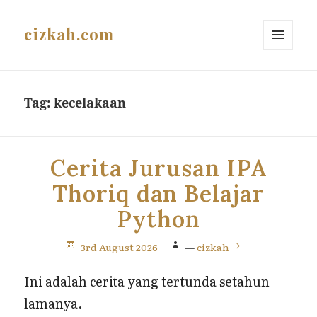
cizkah.com
MENU
AND
WIDGETS
Tag:
kecelakaan
Cerita Jurusan IPA
Thoriq dan Belajar
Python
3rd August 2026
—
cizkah
Ini adalah cerita yang tertunda setahun
lamanya.