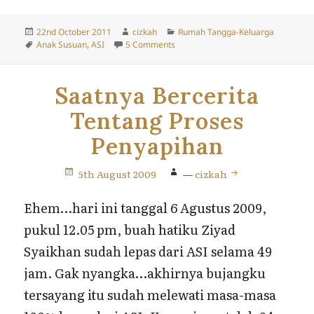
Posted
Author
Categories
22nd October 2011
cizkah
Rumah Tangga-Keluarga
on
Tags
on Ziyad dan Thoriq Punya Adik P
Anak Susuan
,
ASI
5 Comments
Saatnya Bercerita
Tentang Proses
Penyapihan
5th August 2009
—
cizkah
Ehem…hari ini tanggal 6 Agustus 2009,
pukul 12.05 pm, buah hatiku Ziyad
Syaikhan sudah lepas dari ASI selama 49
jam. Gak nyangka…akhirnya bujangku
tersayang itu sudah melewati masa-masa