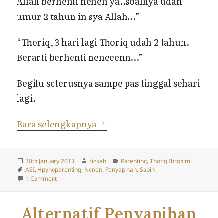
Allah berhenti nenen ya..soalnya udah
umur 2 tahun in sya Allah…”
“Thoriq, 3 hari lagi Thoriq udah 2 tahun.
Berarti berhenti neneeenn…”
Begitu seterusnya sampe pas tinggal sehari
lagi.
Hasil Proses Penyapihan Th
Baca selengkapnya
Posted
Author
Categories
30th January 2013
cizkah
Parenting
,
Thoriq Ibrohim
on
Tags
ASI
,
Hpynoparenting
,
Nenen
,
Penyapihan
,
Sapih
on Hasil Proses Penyapihan Thoriq Ibrohim
1 Comment
Alternatif Penyapihan