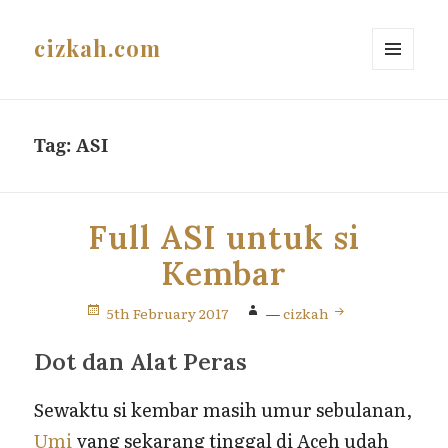
cizkah.com
MENU
AND
WIDGETS
Tag:
ASI
Full ASI untuk si
Kembar
5th February 2017
—
cizkah
Dot dan Alat Peras
Sewaktu si kembar masih umur sebulanan,
Umi
yang sekarang tinggal di Aceh udah