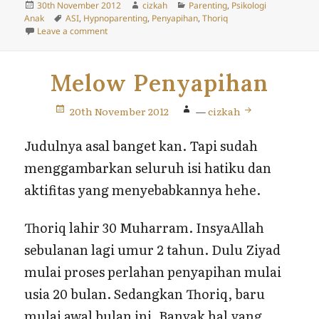
Posted
Author
Categories
30th November 2012
cizkah
Parenting
,
Psikologi
on
Tags
Anak
ASI
,
Hypnoparenting
,
Penyapihan
,
Thoriq
on Alternatif Penyapihan (The Hypnoparenting Way)
Leave a comment
Melow Penyapihan
20th November 2012
—
cizkah
Judulnya asal banget kan. Tapi sudah
menggambarkan seluruh isi hatiku dan
aktifitas yang menyebabkannya hehe.
Thoriq lahir 30 Muharram. InsyaAllah
sebulanan lagi umur 2 tahun. Dulu Ziyad
mulai proses perlahan penyapihan mulai
usia 20 bulan. Sedangkan Thoriq, baru
mulai awal bulan ini. Banyak hal yang