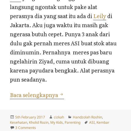
langsung ngontak untuk pake alat
perasnya dia yang saat itu ada di
Leily
di
Jakarta. Aku juga waktu itu masih gak
ngerasa butuh cepet. Punya 3 anak dari
dulu gak pernah meres ASI buat stok atau
diminumin. Pernahnya meres pas baru
ngelahirin Ziyad, cuma untuk dibuang
karena payudara bengkak. Alat perasnya
pun seadanya.
Full ASI untuk si Kembar
Baca selengkapnya
Posted
Author
Categories
5th February 2017
cizkah
Handzolah Roshin
,
on
Tags
Kesehatan
,
Kholid Rozin
,
My Kids
,
Parenting
ASI
,
Kembar
on Full ASI untuk si Kembar
3 Comments