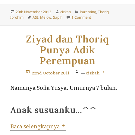
Posted
Author
Categories
20th November 2012
cizkah
Parenting
,
Thoriq
on
Tags
on Melow Penyapihan
Ibrohim
ASI
,
Melow
,
Sapih
1 Comment
Ziyad dan Thoriq
Punya Adik
Perempuan
22nd October 2011
—
cizkah
Namanya Sofia Yusya. Umurnya 7 bulan.
Anak susuanku…^^
Ziyad dan Thoriq Punya Ad
Baca selengkapnya