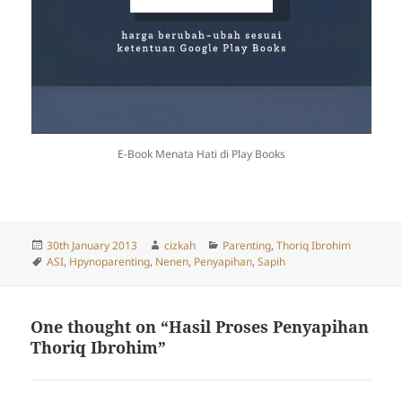
E-Book Menata Hati di Play Books
Posted
Author
Categories
30th January 2013
cizkah
Parenting
,
Thoriq Ibrohim
on
Tags
ASI
,
Hpynoparenting
,
Nenen
,
Penyapihan
,
Sapih
One thought on “Hasil Proses Penyapihan
Thoriq Ibrohim”