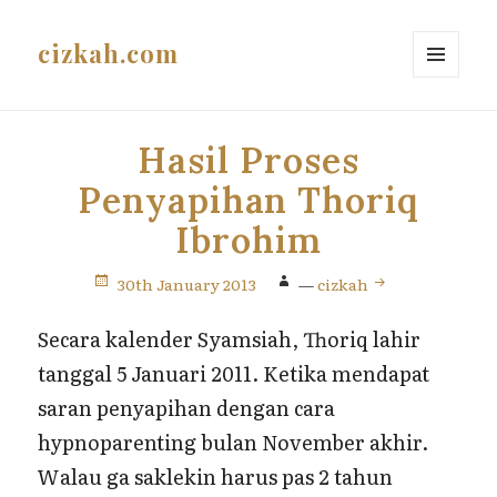
cizkah.com
MENU
AND
WIDGETS
Hasil Proses
Penyapihan Thoriq
Ibrohim
30th January 2013
—
cizkah
Secara kalender Syamsiah, Thoriq lahir
tanggal 5 Januari 2011. Ketika mendapat
saran penyapihan dengan cara
hypnoparenting bulan November akhir.
Walau ga saklekin harus pas 2 tahun