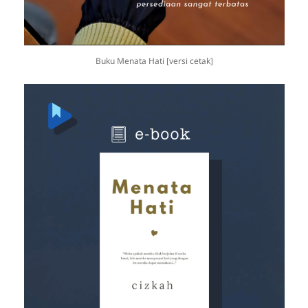
Buku Menata Hati [versi cetak]