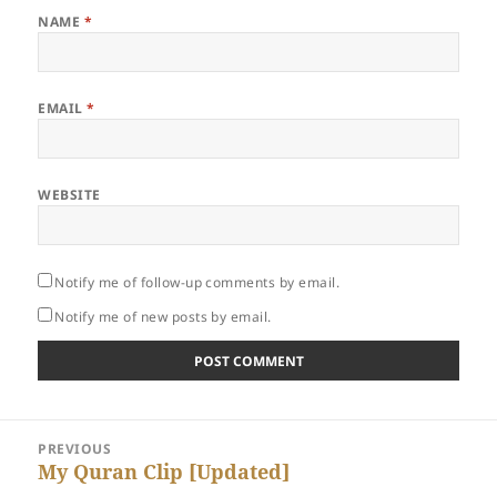
NAME
*
EMAIL
*
WEBSITE
Notify me of follow-up comments by email.
Notify me of new posts by email.
Post
PREVIOUS
navigation
Previous
My Quran Clip [Updated]