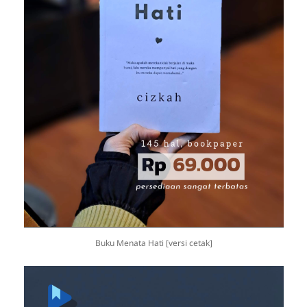
Buku Menata Hati [versi cetak]