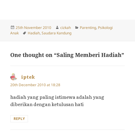
Posted
Author
Categories
25th November 2010
cizkah
Parenting
,
Psikologi
on
Tags
Anak
Hadiah
,
Saudara Kandung
One thought on “Saling Memberi Hadiah”
iptek
says:
20th December 2010 at 18:28
hadiah yang paling istimewa adalah yang
diberikan dengan ketulusan hati
REPLY