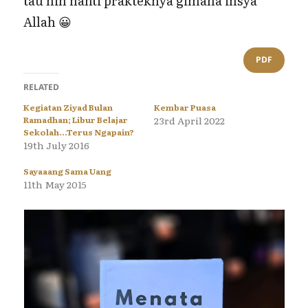
tau nih nanti prakteknya gimana insya
Allah 😀
PDF
RELATED
Kegiatan Ziyad Bulan
Kembar Puasa
Ramadhan; Libur Belajar
23rd April 2022
Sekolah…Terus Ngapain?
19th July 2016
Sayaaang Sama Uang
11th May 2015