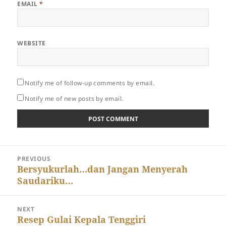
EMAIL
*
WEBSITE
Notify me of follow-up comments by email.
Notify me of new posts by email.
Post
PREVIOUS
navigation
Previous
Bersyukurlah…dan Jangan Menyerah
Saudariku…
post:
NEXT
Next
Resep Gulai Kepala Tenggiri