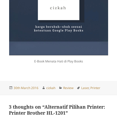
E-Book Menata Hati di Play Books
Posted
Author
Categories
Tags
30th March 2016
cizkah
Review
Laser
,
Printer
on
3 thoughts on “Alternatif Pilihan Printer:
Printer Brother HL-1201”