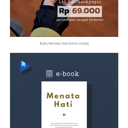
Buku Menata Hati [versi cetak]