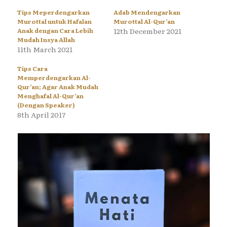
Tips Meperdengarkan
Adab Mendengarkan
Murottal untuk Hafalan
Murottal Al-Qur’an
Anak dengan Cara Lebih
12th December 2021
Mudah Insya Allah
11th March 2021
Tips Cara
Memperdengarkan Al-
Qur’an; Agar Anak Mudah
Menghafal Al-Qur’an
(Dengan Speaker)
8th April 2017