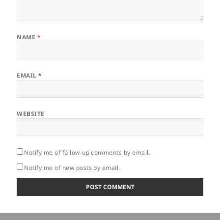
NAME
*
EMAIL
*
WEBSITE
Notify me of follow-up comments by email.
Notify me of new posts by email.
Post