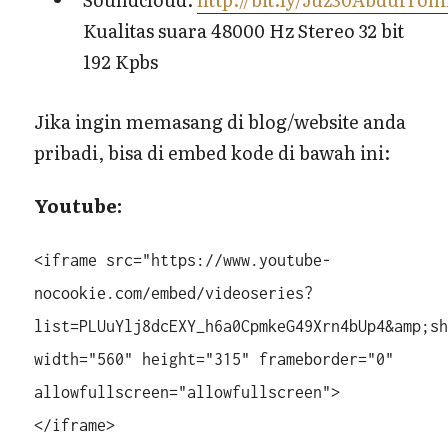
Kualitas suara 48000 Hz Stereo 32 bit
192 Kpbs
Jika ingin memasang di blog/website anda
pribadi, bisa di embed kode di bawah ini:
Youtube:
<iframe src="https://www.youtube-
nocookie.com/embed/videoseries?
list=PLUuYlj8dcEXY_h6a0CpmkeG49Xrn4bUp4&amp;s
width="560" height="315" frameborder="0"
allowfullscreen="allowfullscreen">
</iframe>