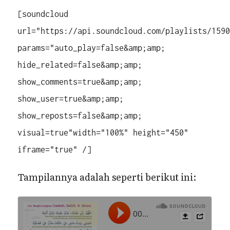
[soundcloud
url="https://api.soundcloud.com/playlists/159
params="auto_play=false&amp;amp;
hide_related=false&amp;amp;
show_comments=true&amp;amp;
show_user=true&amp;amp;
show_reposts=false&amp;amp;
visual=true"width="100%" height="450"
iframe="true" /]
Tampilannya adalah seperti berikut ini: