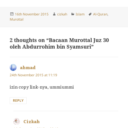
Posted
Author
Categories
Tags
16th November 2015
cizkah
Islam
Al-Quran
,
on
Murottal
2 thoughts on “Bacaan Murottal Juz 30
oleh Abdurrohim bin Syamsuri”
ahmad
says:
24th November 2015 at 11:19
izin copy link-nya, ummiummi
REPLY
Cizkah
says: