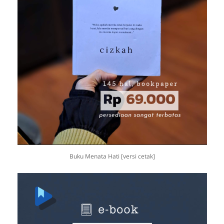
Buku Menata Hati [versi cetak]