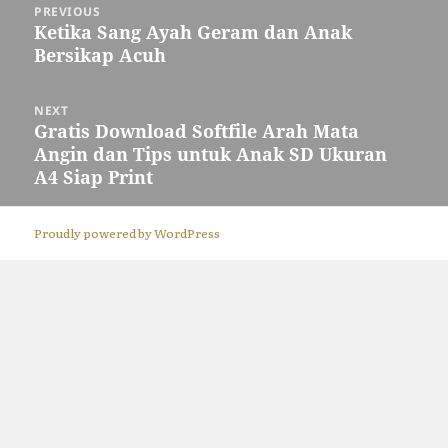
PREVIOUS
navigation
Previous
Ketika Sang Ayah Geram dan Anak
Bersikap Acuh
post:
NEXT
Next
Gratis Download Softfile Arah Mata
Angin dan Tips untuk Anak SD Ukuran
post:
A4 Siap Print
Proudly powered by WordPress