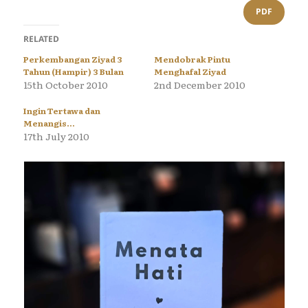
PDF
RELATED
Perkembangan Ziyad 3
Mendobrak Pintu
Tahun (Hampir) 3 Bulan
Menghafal Ziyad
15th October 2010
2nd December 2010
Ingin Tertawa dan
Menangis…
17th July 2010