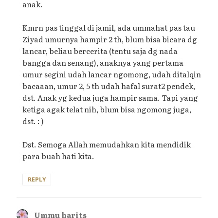
anak.
Kmrn pas tinggal di jamil, ada ummahat pas tau
Ziyad umurnya hampir 2 th, blum bisa bicara dg
lancar, beliau bercerita (tentu saja dg nada
bangga dan senang), anaknya yang pertama
umur segini udah lancar ngomong, udah ditalqin
bacaaan, umur 2, 5 th udah hafal surat2 pendek,
dst. Anak yg kedua juga hampir sama. Tapi yang
ketiga agak telat nih, blum bisa ngomong juga,
dst. : )
Dst. Semoga Allah memudahkan kita mendidik
para buah hati kita.
REPLY
Ummu harits
says: