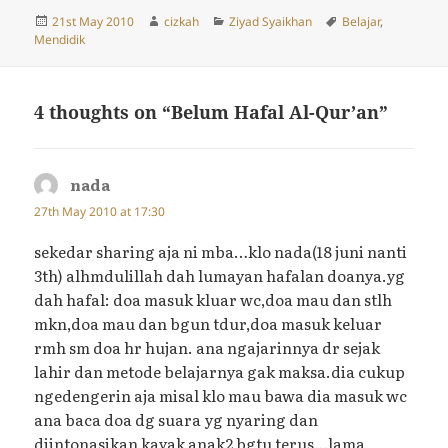
Posted
Author
Categories
Tags
21st May 2010
cizkah
Ziyad Syaikhan
Belajar
,
on
Mendidik
4 thoughts on “Belum Hafal Al-Qur’an”
nada
says:
27th May 2010 at 17:30
sekedar sharing aja ni mba…klo nada(18 juni nanti
3th) alhmdulillah dah lumayan hafalan doanya.yg
dah hafal: doa masuk kluar wc,doa mau dan stlh
mkn,doa mau dan bgun tdur,doa masuk keluar
rmh sm doa hr hujan. ana ngajarinnya dr sejak
lahir dan metode belajarnya gak maksa.dia cukup
ngedengerin aja misal klo mau bawa dia masuk wc
ana baca doa dg suara yg nyaring dan
diintonasikan kayak anak2 bgtu terus…lama