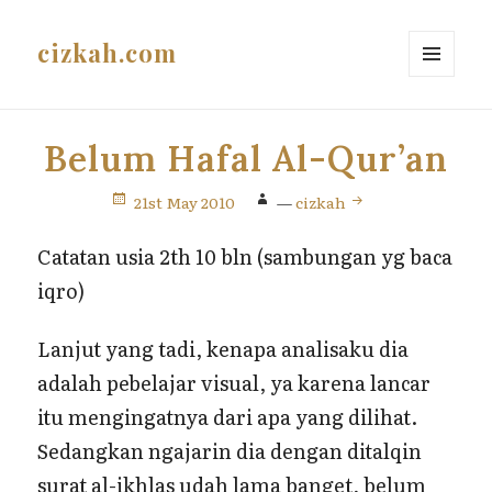
cizkah.com
MENU
AND
WIDGETS
Belum Hafal Al-Qur’an
21st May 2010
—
cizkah
Catatan usia 2th 10 bln (sambungan yg baca
iqro)
Lanjut yang tadi, kenapa analisaku dia
adalah pebelajar visual, ya karena lancar
itu mengingatnya dari apa yang dilihat.
Sedangkan ngajarin dia dengan ditalqin
surat al-ikhlas udah lama banget, belum