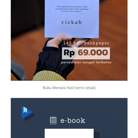
Buku Menata Hati [versi cetak]