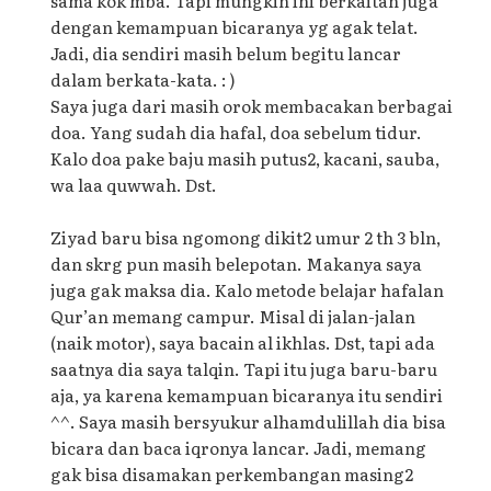
sama kok mba. Tapi mungkin ini berkaitan juga
dengan kemampuan bicaranya yg agak telat.
Jadi, dia sendiri masih belum begitu lancar
dalam berkata-kata. : )
Saya juga dari masih orok membacakan berbagai
doa. Yang sudah dia hafal, doa sebelum tidur.
Kalo doa pake baju masih putus2, kacani, sauba,
wa laa quwwah. Dst.
Ziyad baru bisa ngomong dikit2 umur 2 th 3 bln,
dan skrg pun masih belepotan. Makanya saya
juga gak maksa dia. Kalo metode belajar hafalan
Qur’an memang campur. Misal di jalan-jalan
(naik motor), saya bacain al ikhlas. Dst, tapi ada
saatnya dia saya talqin. Tapi itu juga baru-baru
aja, ya karena kemampuan bicaranya itu sendiri
^^. Saya masih bersyukur alhamdulillah dia bisa
bicara dan baca iqronya lancar. Jadi, memang
gak bisa disamakan perkembangan masing2