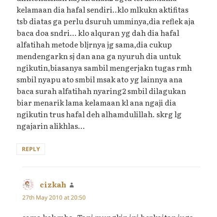
kelamaan dia hafal sendiri..klo mlkukn aktifitas
tsb diatas ga perlu dsuruh umminya,dia reflek aja
baca doa sndri… klo alquran yg dah dia hafal
alfatihah metode bljrnya jg sama,dia cukup
mendengarkn sj dan ana ga nyuruh dia untuk
ngikutin,biasanya sambil mengerjakn tugas rmh
smbil nyapu ato smbil msak ato yg lainnya ana
baca surah alfatihah nyaring2 smbil dilagukan
biar menarik lama kelamaan kl ana ngaji dia
ngikutin trus hafal deh alhamdulillah. skrg lg
ngajarin alikhlas…
REPLY
cizkah
says:
27th May 2010 at 20:50