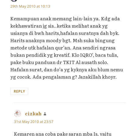
29th May 2010 at 10:13
Kemampuan anak memang lain-lain ya. Kdg ada
kekhawatiran jg sis..ketika melihat anak yg
usianya di bwh harits,hafalan suratnya dah byk.
Harits anaknya moody bgt. Msh suka bingung
metode utk hafalan qur’an. Ana sendiri ngrasa
bukan pendidik yg kreatif. Klo IQRO’, baca tulis,
pake buku panduan dr TKIT Al ausath solo.
Hafalan surat, dan do’a yg kyknya aku blum nemu
yg cocok. Ada pengalaman g? Jazakillah khoyr.
REPLY
cizkah
says:
31st May 2010 at 23:57
Kemaren ana coba pake saran mba Is, yaitu