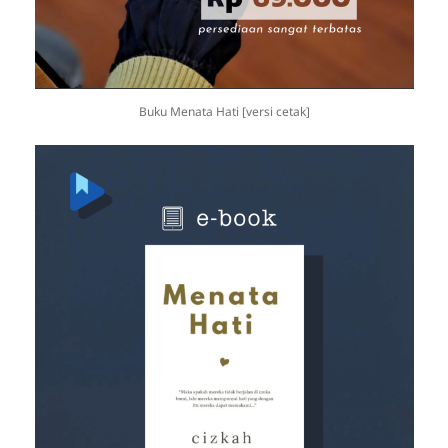
Buku Menata Hati [versi cetak]