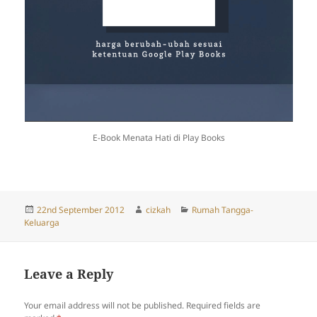
E-Book Menata Hati di Play Books
Posted
Author
Categories
22nd September 2012
cizkah
Rumah Tangga-
on
Keluarga
Leave a Reply
Your email address will not be published.
Required fields are