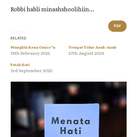
Robbi habli minashshoolihiin…
PDF
RELATED
Mungkin Kena Omicr*n
Tempat Tidur Anak-Anak
19th February 2022
27th August 2024
Patah Hati
3rd September 2020