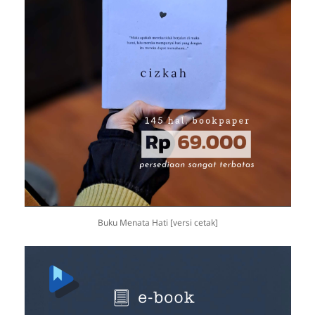
Buku Menata Hati [versi cetak]