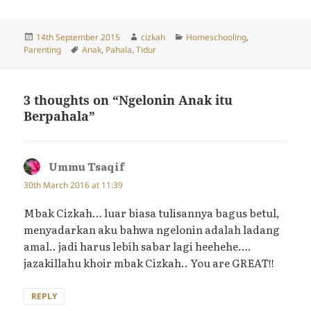
Posted
Author
Categories
14th September 2015
cizkah
Homeschooling
,
on
Tags
Parenting
Anak
,
Pahala
,
Tidur
3 thoughts on “Ngelonin Anak itu
Berpahala”
Ummu Tsaqif
says:
30th March 2016 at 11:39
Mbak Cizkah… luar biasa tulisannya bagus betul,
menyadarkan aku bahwa ngelonin adalah ladang
amal.. jadi harus lebih sabar lagi heehehe….
jazakillahu khoir mbak Cizkah.. You are GREAT!!
REPLY