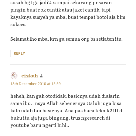
susah bgt ga jadi2. sampai sekarang pnsaran
pingin buat rok cantik atau jaket cantik, tapi
kayaknya susyeh ya mba, buat tempat botol aja blm
sukces.
Selamat lho mba, krn ga semua org bs setlaten itu.
REPLY
cizkah
says:
18th December 2010 at 15:59
heheh, kan gak otodidak, basicnya udah diajarin
sama ibu. Insya Allah sebenernya Galuh juga bisa
kalo udah tau basicnya. Ana pas baca teknik2 ttt di
buku itu aja juga bingung, trus ngesearch di
youtube baru ngerti hihi..