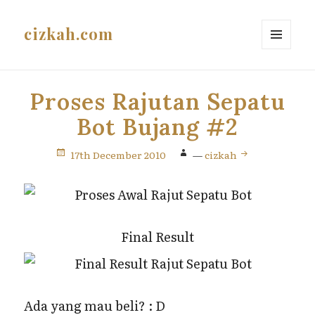
cizkah.com
MENU
AND
WIDGETS
Proses Rajutan Sepatu
Bot Bujang #2
17th December 2010
—
cizkah
Final Result
Ada yang mau beli? : D