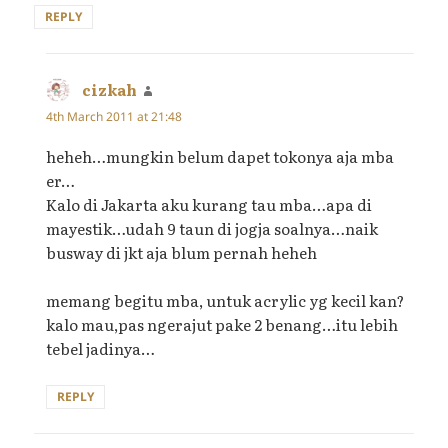
REPLY
cizkah
says:
4th March 2011 at 21:48
heheh…mungkin belum dapet tokonya aja mba
er…
Kalo di Jakarta aku kurang tau mba…apa di
mayestik…udah 9 taun di jogja soalnya…naik
busway di jkt aja blum pernah heheh
memang begitu mba, untuk acrylic yg kecil kan?
kalo mau,pas ngerajut pake 2 benang…itu lebih
tebel jadinya…
REPLY