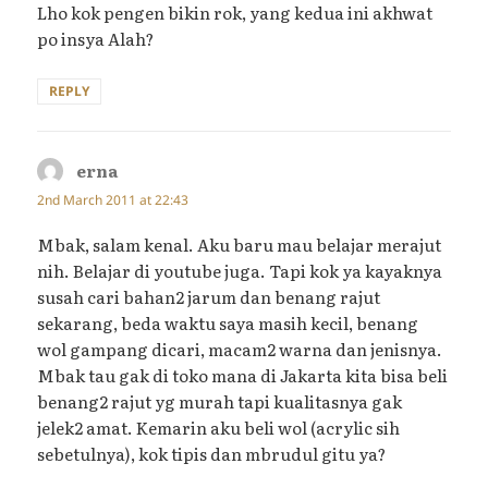
Lho kok pengen bikin rok, yang kedua ini akhwat
po insya Alah?
REPLY
erna
says:
2nd March 2011 at 22:43
Mbak, salam kenal. Aku baru mau belajar merajut
nih. Belajar di youtube juga. Tapi kok ya kayaknya
susah cari bahan2 jarum dan benang rajut
sekarang, beda waktu saya masih kecil, benang
wol gampang dicari, macam2 warna dan jenisnya.
Mbak tau gak di toko mana di Jakarta kita bisa beli
benang2 rajut yg murah tapi kualitasnya gak
jelek2 amat. Kemarin aku beli wol (acrylic sih
sebetulnya), kok tipis dan mbrudul gitu ya?