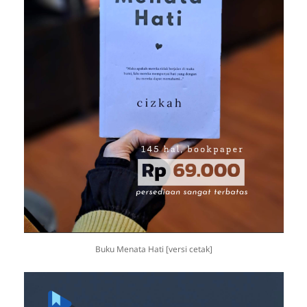
Buku Menata Hati [versi cetak]