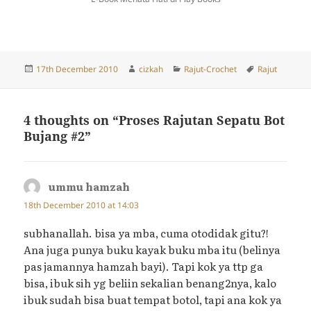
Posted
Author
Categories
Tags
17th December 2010
cizkah
Rajut-Crochet
Rajut
on
4 thoughts on “Proses Rajutan Sepatu Bot
Bujang #2”
ummu hamzah
says:
18th December 2010 at 14:03
subhanallah. bisa ya mba, cuma otodidak gitu?!
Ana juga punya buku kayak buku mba itu (belinya
pas jamannya hamzah bayi). Tapi kok ya ttp ga
bisa, ibuk sih yg beliin sekalian benang2nya, kalo
ibuk sudah bisa buat tempat botol, tapi ana kok ya