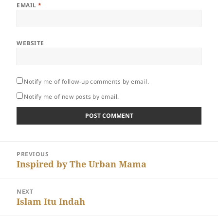
EMAIL
*
WEBSITE
Notify me of follow-up comments by email.
Notify me of new posts by email.
Post
PREVIOUS
navigation
Previous
Inspired by The Urban Mama
post:
NEXT
Next
Islam Itu Indah
post: