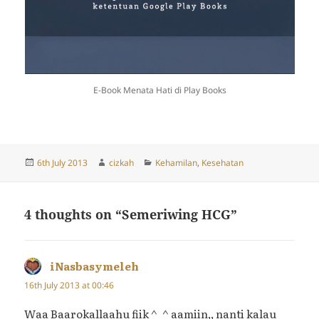
E-Book Menata Hati di Play Books
Posted
Author
Categories
6th July 2013
cizkah
Kehamilan
,
Kesehatan
on
4 thoughts on “Semeriwing HCG”
iNasbasymeleh
says:
16th July 2013 at 00:46
Waa Baarokallaahu fiik ^_^ aamiin,, nanti kalau