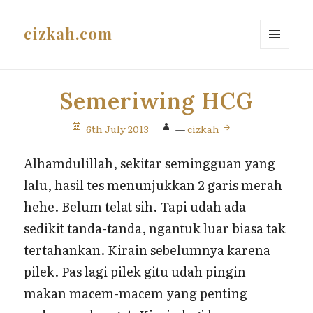
cizkah.com
MENU
AND
WIDGETS
Semeriwing HCG
6th July 2013
—
cizkah
Alhamdulillah, sekitar semingguan yang
lalu, hasil tes menunjukkan 2 garis merah
hehe. Belum telat sih. Tapi udah ada
sedikit tanda-tanda, ngantuk luar biasa tak
tertahankan. Kirain sebelumnya karena
pilek. Pas lagi pilek gitu udah pingin
makan macem-macem yang penting