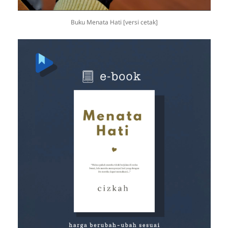
Buku Menata Hati [versi cetak]