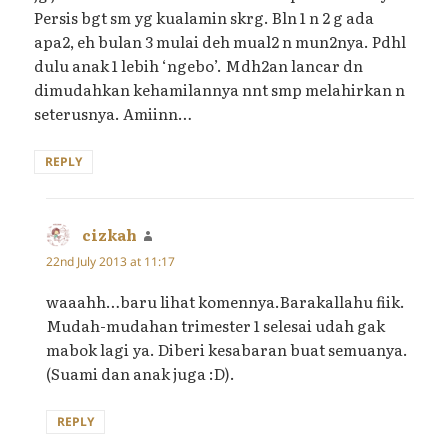
Persis bgt sm yg kualamin skrg. Bln 1 n 2 g ada
apa2, eh bulan 3 mulai deh mual2 n mun2nya. Pdhl
dulu anak 1 lebih ‘ngebo’. Mdh2an lancar dn
dimudahkan kehamilannya nnt smp melahirkan n
seterusnya. Amiinn…
REPLY
cizkah
says:
22nd July 2013 at 11:17
waaahh…baru lihat komennya.Barakallahu fiik.
Mudah-mudahan trimester 1 selesai udah gak
mabok lagi ya. Diberi kesabaran buat semuanya.
(Suami dan anak juga :D).
REPLY