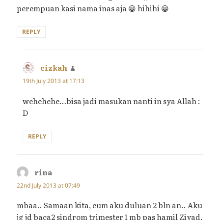
perempuan kasi nama inas aja 😀 hihihi 😀
REPLY
cizkah
says:
19th July 2013 at 17:13
wehehehe…bisa jadi masukan nanti in sya Allah :
D
REPLY
rina
says:
22nd July 2013 at 07:49
mbaa.. Samaan kita, cum aku duluan 2 bln an.. Aku
jg jd baca2 sindrom trimester 1 mb pas hamil Ziyad.