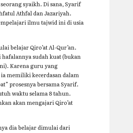
eorang syaikh. Di sana, Syarif
atul Athfal dan Jazariyah.
pelajari ilmu tajwid ini di usia
ulai belajar Qiro’at Al-Qur’an.
i hafalannya sudah kuat (bukan
sini). Karena guru yang
ia memiliki kecerdasan dalam
t” prosesnya bersama Syarif.
utuh waktu selama 8 tahun.
kan akan mengajari Qiro’at
ya dia belajar dimulai dari