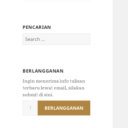
PENCARIAN
Search
for:
BERLANGGANAN
Ingin menerima info tulisan
terbaru lewat email, silakan
submit di sini.
Type
BERLANGGANAN
your
email…