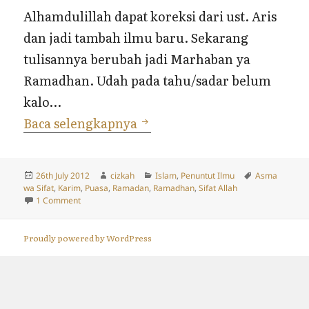
Alhamdulillah dapat koreksi dari ust. Aris
dan jadi tambah ilmu baru. Sekarang
tulisannya berubah jadi Marhaban ya
Ramadhan. Udah pada tahu/sadar belum
kalo…
Ramadhan Karim?
Baca selengkapnya
Posted
Author
Categories
Tags
26th July 2012
cizkah
Islam
,
Penuntut Ilmu
Asma
on
wa Sifat
,
Karim
,
Puasa
,
Ramadan
,
Ramadhan
,
Sifat Allah
on Ramadhan Karim?
1 Comment
Proudly powered by WordPress