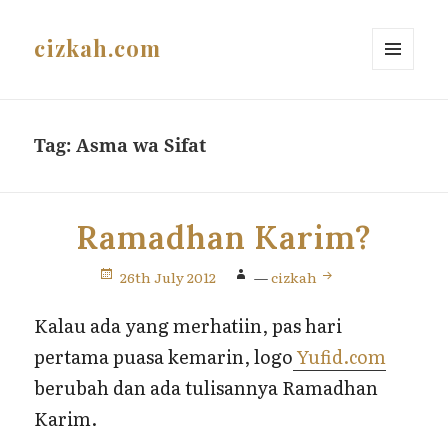
cizkah.com
MENU
AND
WIDGETS
Tag:
Asma wa Sifat
Ramadhan Karim?
26th July 2012
—
cizkah
Kalau ada yang merhatiin, pas hari
pertama puasa kemarin, logo
Yufid.com
berubah dan ada tulisannya Ramadhan
Karim.