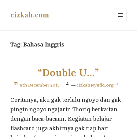
cizkah.com
MENU
AND
WIDGETS
Tag:
Bahasa Inggris
“Double U…”
8th December 2013
—
cizkah@yufid.org
Ceritanya, aku gak terlalu ngoyo dan gak
pingin ngoyo ngajarin Thoriq berkaitan
dengan baca-bacaan. Kegiatan belajar
flashcard juga akhirnya gak tiap hari