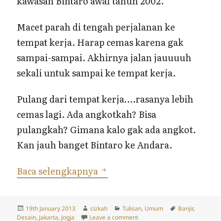
kawasan Bintaro awal tahun 2002.
Macet parah di tengah perjalanan ke
tempat kerja. Harap cemas karena gak
sampai-sampai. Akhirnya jalan jauuuuh
sekali untuk sampai ke tempat kerja.
Pulang dari tempat kerja….rasanya lebih
cemas lagi. Ada angkotkah? Bisa
pulangkah? Gimana kalo gak ada angkot.
Kan jauh banget Bintaro ke Andara.
Banjir dan Banjir…
Baca selengkapnya
Posted
Author
Categories
Tags
19th January 2013
cizkah
Tulisan
,
Umum
Banjir
,
on
on Banjir dan Banjir…
Desain
,
Jakarta
,
Jogja
Leave a comment