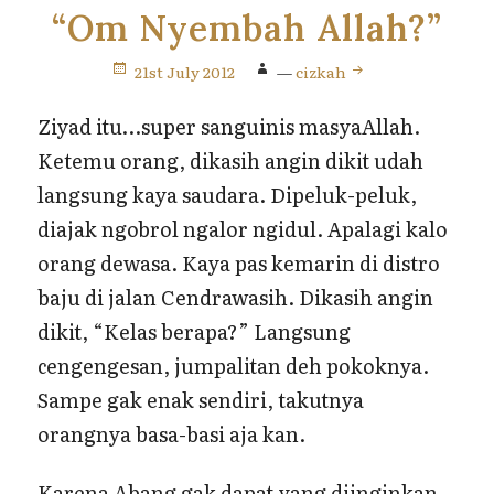
“Om Nyembah Allah?”
21st July 2012
—
cizkah
Ziyad itu…super sanguinis masyaAllah.
Ketemu orang, dikasih angin dikit udah
langsung kaya saudara. Dipeluk-peluk,
diajak ngobrol ngalor ngidul. Apalagi kalo
orang dewasa. Kaya pas kemarin di distro
baju di jalan Cendrawasih. Dikasih angin
dikit, “Kelas berapa?” Langsung
cengengesan, jumpalitan deh pokoknya.
Sampe gak enak sendiri, takutnya
orangnya basa-basi aja kan.
Karena Abang gak dapat yang diinginkan,