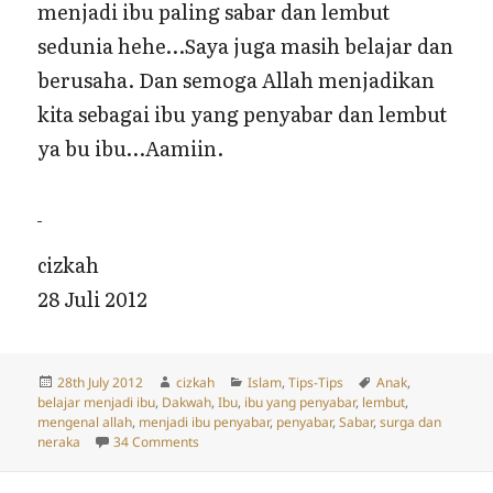
menjadi ibu paling sabar dan lembut
sedunia hehe…Saya juga masih belajar dan
berusaha. Dan semoga Allah menjadikan
kita sebagai ibu yang penyabar dan lembut
ya bu ibu…Aamiin.
cizkah
28 Juli 2012
Posted
Author
Categories
Tags
28th July 2012
cizkah
Islam
,
Tips-Tips
Anak
,
on
belajar menjadi ibu
,
Dakwah
,
Ibu
,
ibu yang penyabar
,
lembut
,
mengenal allah
,
menjadi ibu penyabar
,
penyabar
,
Sabar
,
surga dan
on Tips Belajar Menjadi Ibu Penyabar
neraka
34 Comments