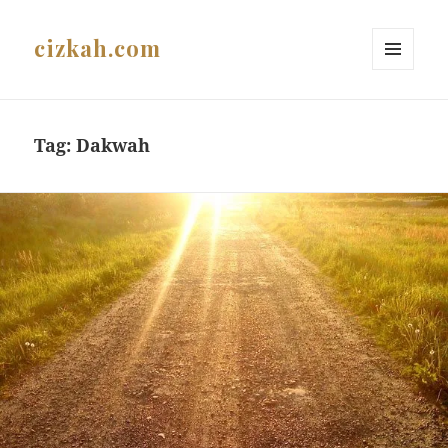
cizkah.com
MENU
AND
WIDGETS
Tag:
Dakwah