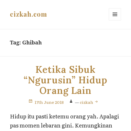
cizkah.com
MENU
AND
WIDGETS
Tag:
Ghibah
Ketika Sibuk
“Ngurusin” Hidup
Orang Lain
17th June 2018
—
cizkah
Hidup itu pasti ketemu orang yah. Apalagi
pas momen lebaran gini. Kemungkinan