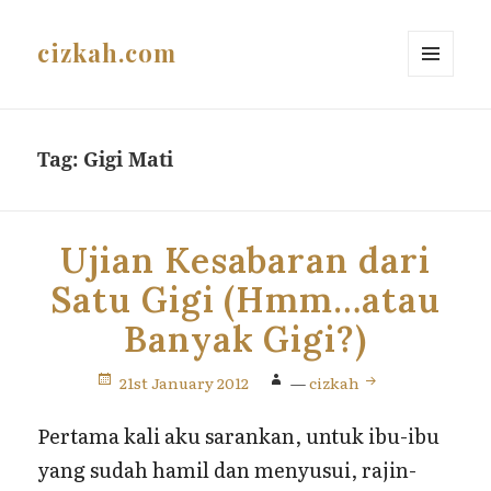
cizkah.com
MENU
AND
WIDGETS
Tag:
Gigi Mati
Ujian Kesabaran dari
Satu Gigi (Hmm…atau
Banyak Gigi?)
21st January 2012
—
cizkah
Pertama kali aku sarankan, untuk ibu-ibu
yang sudah hamil dan menyusui, rajin-