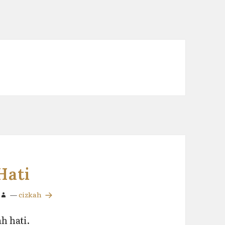
Hati
—
cizkah
h hati.