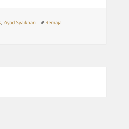
ries
Tags
s
,
Ziyad Syaikhan
Remaja