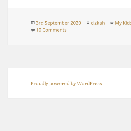
Posted
Author
Catego
3rd September 2020
cizkah
My Kid
on
on Patah Hati
10 Comments
Proudly powered by WordPress