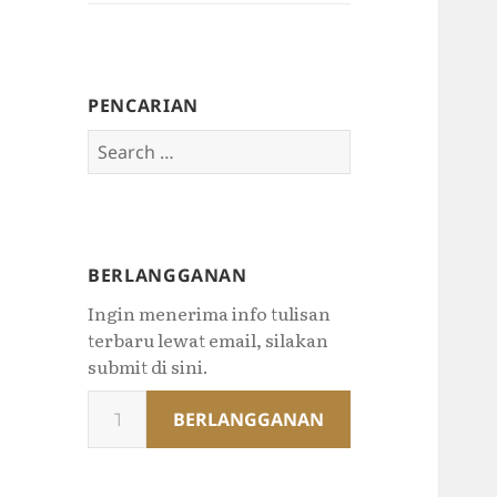
PENCARIAN
Search
for:
BERLANGGANAN
Ingin menerima info tulisan
terbaru lewat email, silakan
submit di sini.
Type
BERLANGGANAN
your
email…