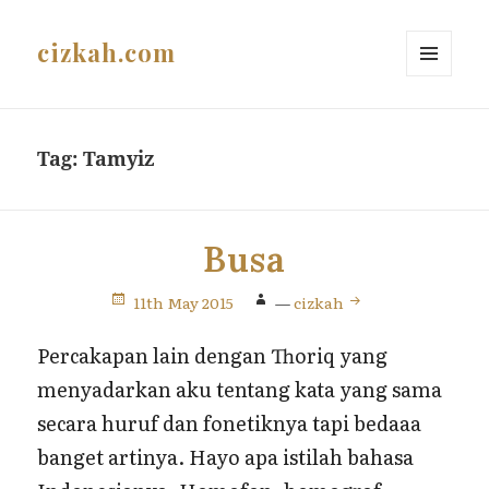
cizkah.com
MENU
AND
WIDGETS
Tag:
Tamyiz
Busa
11th May 2015
—
cizkah
Percakapan lain dengan Thoriq yang
menyadarkan aku tentang kata yang sama
secara huruf dan fonetiknya tapi bedaaa
banget artinya. Hayo apa istilah bahasa