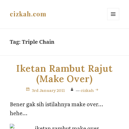
cizkah.com
MENU
AND
WIDGETS
Tag:
Triple Chain
Iketan Rambut Rajut
(Make Over)
3rd January 2011
—
cizkah
Bener gak sih istilahnya make over…
hehe…