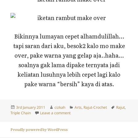
Bikinnya lumayan cepet alhamdulillah…
tapi saran dari aku, besok2 kalo mo make
over, pake warna yang gelap aja..haha…
soalnya gak lama dipake ternyata jadi
keliatan lusuhnya lebih cepet lagi kalo
pake warna “bersih” kaya di atas.
Posted
Author
Categories
Tags
3rd January 2011
cizkah
Arts
,
Rajut-Crochet
Rajut
,
on
on Iketan Rambut Rajut (Make Over)
Triple Chain
Leave a comment
Proudly powered by WordPress