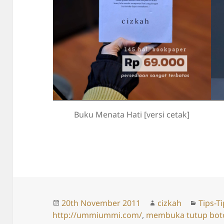
Buku Menata Hati [versi cetak]
Posted
Author
Catego
20th November 2011
cizkah
Tips-T
on
http://ummiummi.com/
,
membuka tutup bot