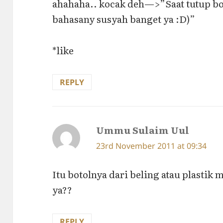
ahahaha.. kocak deh—>”Saat tutup bo
bahasany susyah banget ya :D)”
*like
REPLY
Ummu Sulaim Uul
says:
23rd November 2011 at 09:34
Itu botolnya dari beling atau plastik
ya??
REPLY