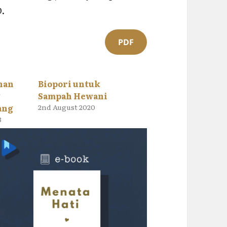
D.
PDF
nan
Biopori untuk
g
Sampah Hewani
ang
2nd August 2020
3