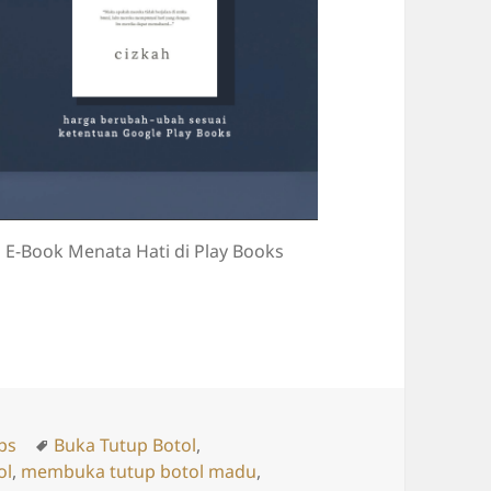
E-Book Menata Hati di Play Books
ries
Tags
ips
Buka Tutup Botol
,
ol
,
membuka tutup botol madu
,