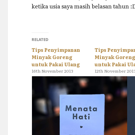
ketika usia saya masih belasan tahun :
RELATED
Tips Penyimpanan
Tips Penyimpa
Minyak Goreng
Minyak Goren
untuk Pakai Ulang
untuk Pakai Ul
16th November 2013
12th November 201