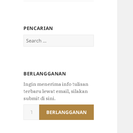
PENCARIAN
Search
for:
BERLANGGANAN
Ingin menerima info tulisan
terbaru lewat email, silakan
submit di sini.
Type
BERLANGGANAN
your
email…