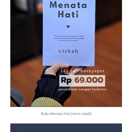
Buku Menata Hati [versi cetak]