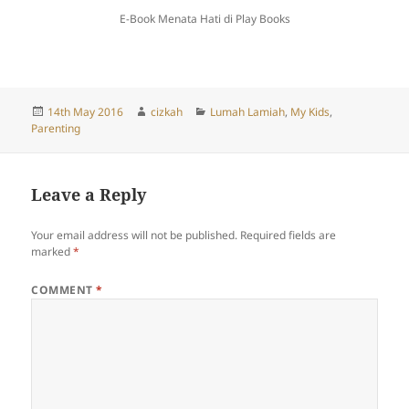
E-Book Menata Hati di Play Books
Posted
Author
Categories
14th May 2016
cizkah
Lumah Lamiah
,
My Kids
,
on
Parenting
Leave a Reply
Your email address will not be published.
Required fields are
marked
*
COMMENT
*