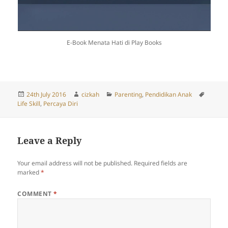
E-Book Menata Hati di Play Books
Posted
Author
Categories
Tags
24th July 2016
cizkah
Parenting
,
Pendidikan Anak
on
Life Skill
,
Percaya Diri
Leave a Reply
Your email address will not be published.
Required fields are
marked
*
COMMENT
*