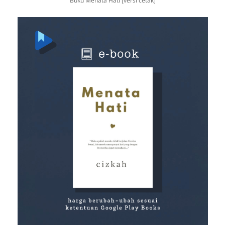
Buku Menata Hati [versi cetak]