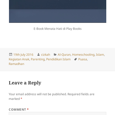
E-Book Menata Hati di Play Books
Posted
Author
Categories
19th July 2016
cizkah
Al-Quran
,
Homeschooling
,
Islam
,
on
Tags
Kegiatan Anak
,
Parenting
,
Pendidikan Islam
Puasa
,
Ramadhan
Leave a Reply
Your email address will not be published.
Required fields are
marked
*
COMMENT
*