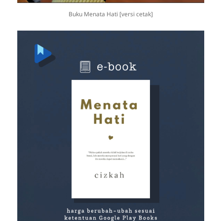
Buku Menata Hati [versi cetak]