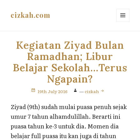
cizkah.com
MENU
AND
WIDGETS
Kegiatan Ziyad Bulan
Ramadhan; Libur
Belajar Sekolah…Terus
Ngapain?
19th July 2016
—
cizkah
Ziyad (9th) sudah mulai puasa penuh sejak
umur 7 tahun alhamdulillah. Berarti ini
puasa tahun ke-3 untuk dia. Momen dia
belajar full puasa itu kan juga di tahun