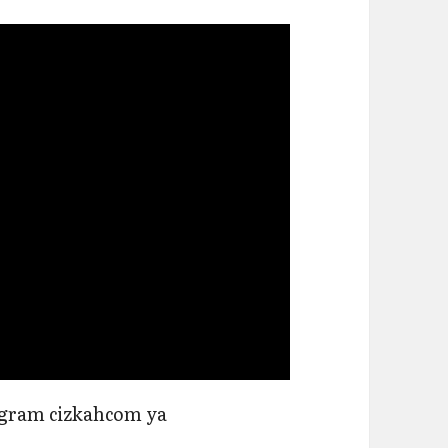
legram cizkahcom ya