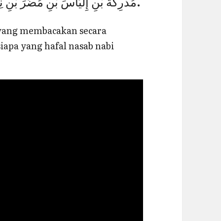
مُدْرِكَةَ بْنِ إِلْيَاسَ بْنِ مُضَرَ بْنِ نِزَارَ بْنِ مَعَدَّ بْنِ عَدْنَانَ.
i yang membacakan secara
iapa yang hafal nasab nabi