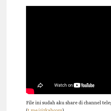
File ini sudah aku share di channel te
(
t.me/cizkahcom
)