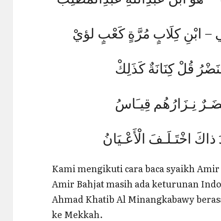
ي – ابْنِ كِلَابٍ مُرَّةٍ كَعْبٍ لؤيْ
ضْرُ قُلْ كِنَانَةٌ كَذَلِكْ
ُضَـرٌ نِـزَارُهُم قِيـَاسُ
دَ ذاكَ اخْتَـلَـفَ الْأَعْـيَانُ
Kami mengikuti cara baca syaikh Amir 
Amir Bahjat masih ada keturunan Indo
Ahmad Khatib Al Minangkabawy berasa
ke Mekkah.