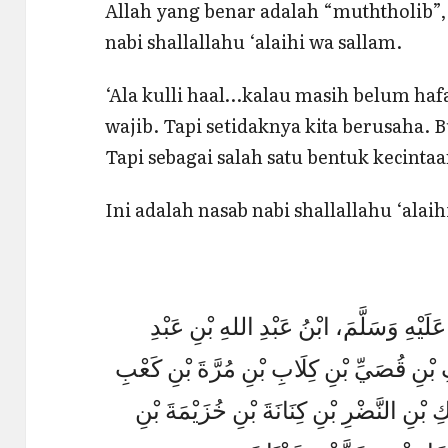
Allah yang benar adalah “muththolib
nabi shallallahu ‘alaihi wa sallam.
‘Ala kulli haal…kalau masih belum haf
wajib. Tapi setidaknya kita berusaha. B
Tapi sebagai salah satu bentuk kecintaa
Ini adalah nasab nabi shallallahu ‘alai
يْهِ وَسَلَّمَ، ابْنُ عَبْدِ اللهِ بْنِ عَبْدِ
بْنِ قُصَيِّ بْنِ كِلَابِ بْنِ مُرَّةَ بْنِ كَعْبِ
ِ بْنِ النَّضْرِ بْنِ كِنَانَةَ بْنِ خُزَيْمَةَ بْنِ