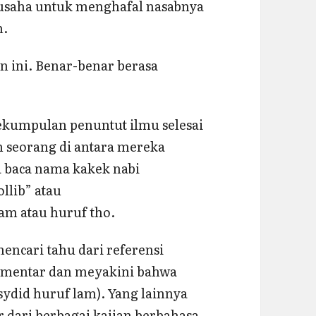
rusaha untuk menghafal nasabnya
m.
n ini. Benar-benar berasa
sekumpulan penuntut ilmu selesai
 seorang di antara mereka
a baca nama kakek nabi
ollib” atau
am atau huruf tho.
encari tahu dari referensi
komentar dan meyakini bahwa
sydid huruf lam). Yang lainnya
 dari berbagai kajian berbahasa