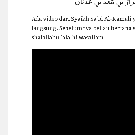
Ada video dari Syaikh Sa’id Al-Kamal
langsung. Sebelumnya beliau bertana s
shalallahu ‘alaihi wasallam.