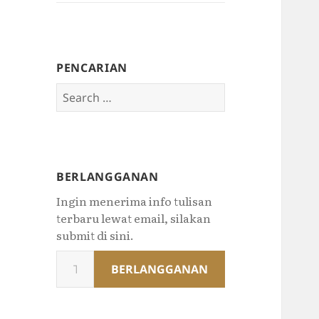
PENCARIAN
Search
for:
BERLANGGANAN
Ingin menerima info tulisan
terbaru lewat email, silakan
submit di sini.
Type
BERLANGGANAN
your
email…