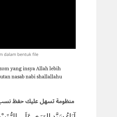
um dalam bentuk file
om yang insya Allah lebih
tan nasab nabi shallallahu
منظومة تسهل عليك حفظ نسب النبي ﷺ
آبَاءُ سَيَّدِ الوَرَى عَلَى الرُّتَبْ