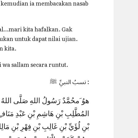
”, kemudian ia membacakan nasab
al…mari kita hafalkan. Gak
ukan untuk dapat nilai ujian.
n kita.
hi wa sallam secara runtut.
نسبُ النبيِّ ﷺ :
هوُ َمحُمَّدٌ رَسُولُ اللهِ صَلَّى اللهُ عَلَ
المُطَّلِبِ بْنِ هَاشِمِ بْنِ عَبْدِ مَنَافِ 
بْنِ لُؤَيِّ بْنِ غَالِبِ بْنِ فِهْرِ بْنِ مَالِك