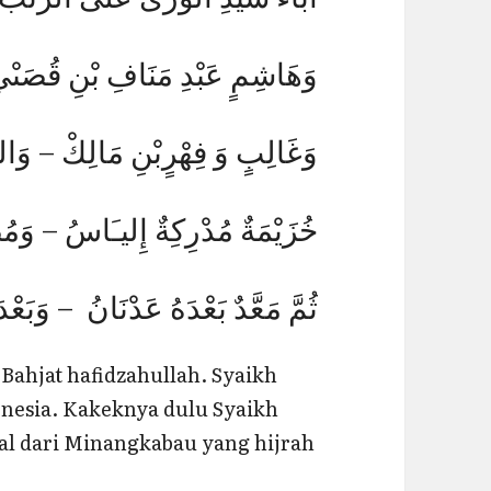
وَهَاشِمٍ عَبْدِ مَنَافِ بْنِ قُصَىْ
وَغَالِبٍ وَ فِهْرٍبْنِ مَالِكْ – وَالنَ
خُزَيْمَةٌ مُدْرِكِةٌ إِليـَاسُ – وَم
ثُمَّ مَعَّدٌ بَعْدَهُ عَدْنَانُ – وَبَعْ
Bahjat hafidzahullah. Syaikh
nesia. Kakeknya dulu Syaikh
l dari Minangkabau yang hijrah