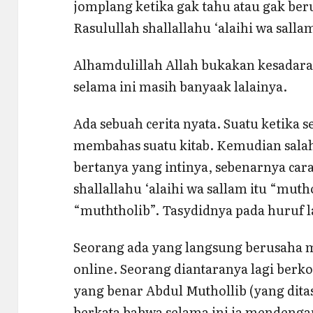
jomplang ketika gak tahu atau gak be
Rasulullah shallallahu ‘alaihi wa salla
Alhamdulillah Allah bukakan kesadara
selama ini masih banyaak lalainya.
Ada sebuah cerita nyata. Suatu ketika 
membahas suatu kitab. Kemudian salah
bertanya yang intinya, sebenarnya car
shallallahu ‘alaihi wa sallam itu “muth
“muththolib”. Tasydidnya pada huruf l
Seorang ada yang langsung berusaha m
online. Seorang diantaranya lagi ber
yang benar Abdul Muthollib (yang dita
berkata bahwa selama ini ia mendengar