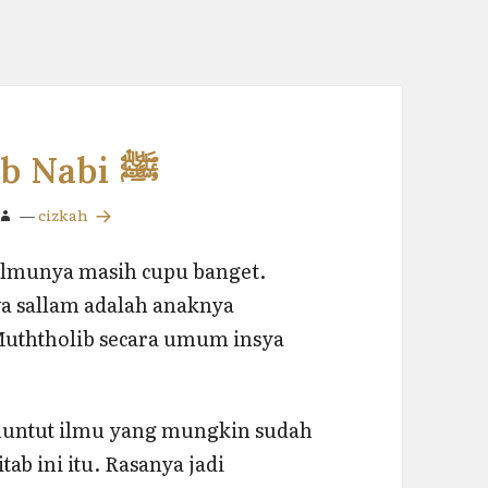
Belajar Nasab Nabi ﷺ
—
cizkah
a ilmunya masih cupu banget.
 wa sallam adalah anaknya
Muththolib secara umum insya
enuntut ilmu yang mungkin sudah
ab ini itu. Rasanya jadi