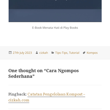
E-Book Menata Hati di Play Books
Posted
Author
Categories
Tags
27th July 2023
cizkah
Tips-Tips
,
Tutorial
Kompos
on
One thought on “Cara Ngompos
Sederhana”
Pingback:
Catatan Pengelolaan Kompost –
cizkah.com