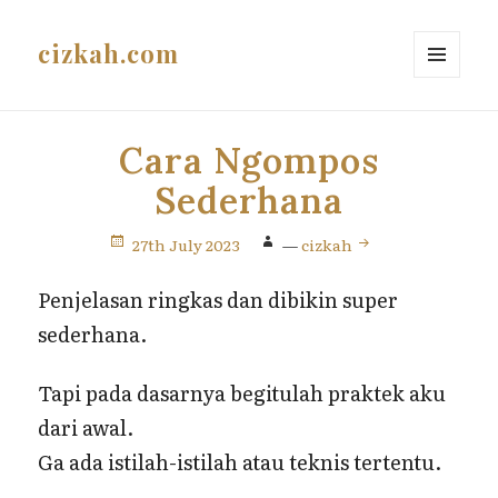
cizkah.com
MENU
AND
WIDGETS
Cara Ngompos
Sederhana
27th July 2023
—
cizkah
Penjelasan ringkas dan dibikin super
sederhana.
Tapi pada dasarnya begitulah praktek aku
dari awal.
Ga ada istilah-istilah atau teknis tertentu.