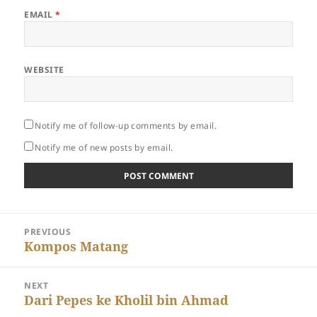
EMAIL
*
WEBSITE
Notify me of follow-up comments by email.
Notify me of new posts by email.
Post
PREVIOUS
navigation
Previous
Kompos Matang
post:
NEXT
Next
Dari Pepes ke Kholil bin Ahmad
post: