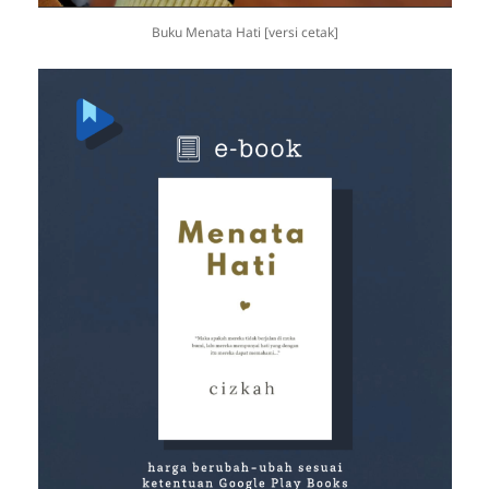
Buku Menata Hati [versi cetak]