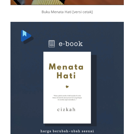
Buku Menata Hati [versi cetak]