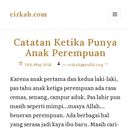
cizkah.com
MENU
AND
WIDGETS
Catatan Ketika Punya
Anak Perempuan
11th May 2014
—
cizkah@yufid.org
Karena anak pertama dan kedua laki-laki,
pas tahu anak ketiga perempuan ada rasa
cemas, senang, campur aduk. Pas lahir pun
masih seperti mimpi…masya Allah…
beneran perempuan. Ada berbagai hal
yang serasa jadi kaya ibu baru. Masih cari-