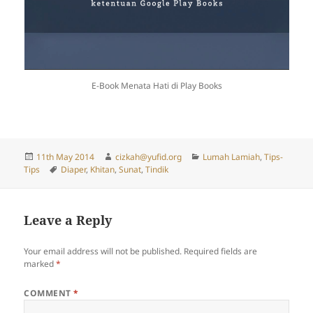
E-Book Menata Hati di Play Books
Posted
Author
Categories
11th May 2014
cizkah@yufid.org
Lumah Lamiah
,
Tips-
on
Tags
Tips
Diaper
,
Khitan
,
Sunat
,
Tindik
Leave a Reply
Your email address will not be published.
Required fields are
marked
*
COMMENT
*