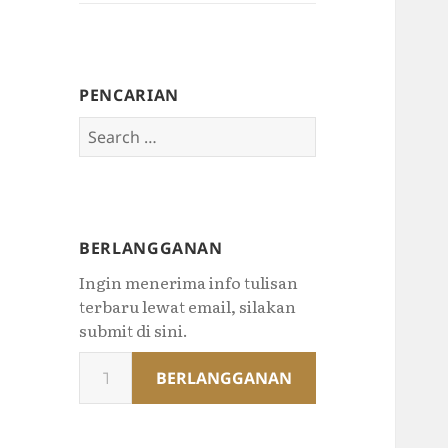
PENCARIAN
Search
for:
BERLANGGANAN
Ingin menerima info tulisan
terbaru lewat email, silakan
submit di sini.
Type
BERLANGGANAN
your
email…