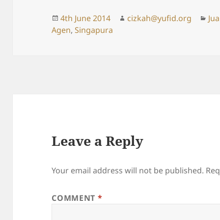
Posted
Author
Cat
4th June 2014
cizkah@yufid.org
Jua
on
Agen
,
Singapura
Leave a Reply
Your email address will not be published.
Req
COMMENT
*