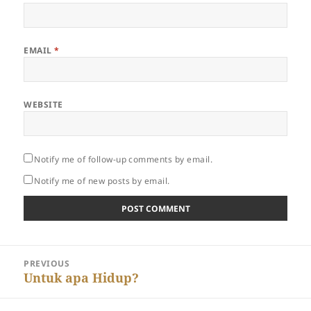
EMAIL
*
WEBSITE
Notify me of follow-up comments by email.
Notify me of new posts by email.
Post
PREVIOUS
navigation
Previous
Untuk apa Hidup?
post: