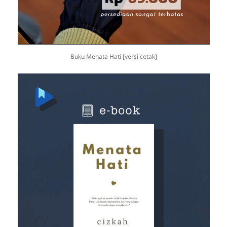
Buku Menata Hati [versi cetak]