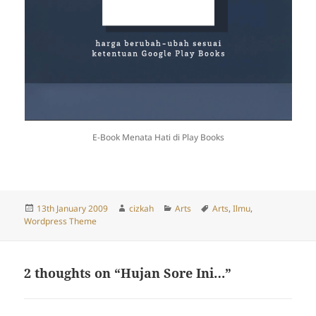
E-Book Menata Hati di Play Books
Posted
Author
Categories
Tags
13th January 2009
cizkah
Arts
Arts
,
Ilmu
,
on
Wordpress Theme
2 thoughts on “Hujan Sore Ini…”