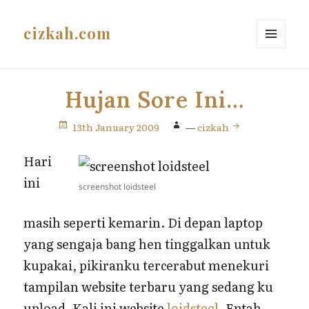
cizkah.com
MENU
AND
WIDGETS
Hujan Sore Ini…
13th January 2009
—
cizkah
Hari
ini
screenshot loidsteel
masih seperti kemarin. Di depan laptop
yang sengaja bang hen tinggalkan untuk
kupakai, pikiranku tercerabut menekuri
tampilan website terbaru yang sedang ku
upload. Kali ini website
loidsteel
. Entah