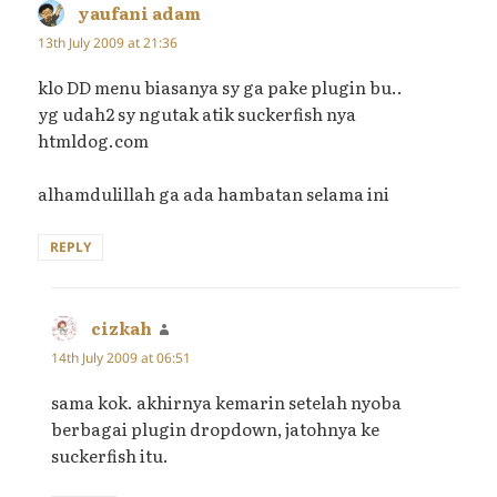
yaufani adam
says:
13th July 2009 at 21:36
klo DD menu biasanya sy ga pake plugin bu..
yg udah2 sy ngutak atik suckerfish nya
htmldog.com
alhamdulillah ga ada hambatan selama ini
REPLY
cizkah
says:
14th July 2009 at 06:51
sama kok. akhirnya kemarin setelah nyoba
berbagai plugin dropdown, jatohnya ke
suckerfish itu.