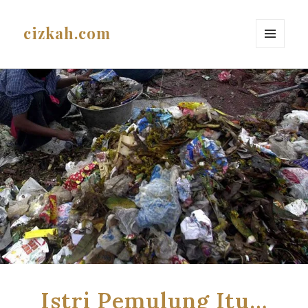
cizkah.com
MENU
AND
WIDGETS
Istri Pemulung Itu…