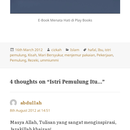
E-Book Menata Hati di Play Books
Posted
Author
Categories
Tags
16th March 2012
cizkah
Islam
hafal
,
Ibu
,
istri
on
pemulung
,
Kisah
,
Mari Bersyukur
,
menjemur pakaian
,
Pekerjaan
,
Pemulung
,
Rezeki
,
ummiummi
4 thoughts on “Istri Pemulung Itu…”
abdullah
says:
8th August 2012 at 14:51
Masya Allah, Tulisan yang sangat menginspirasi,
Jazakillah khairan!