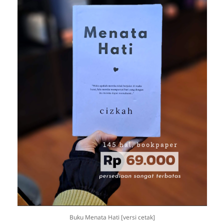
Buku Menata Hati [versi cetak]