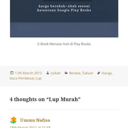
E-Book Menata Hati di Play Books
Posted
Author
Categories
Tags
17th March 2012
cizkah
Review
,
Tulisan
Harga
,
on
Kaca Pembesar
,
Lup
4 thoughts on “Lup Murah”
Ummu Nafisa
says:
18th March 2012 at 21:58