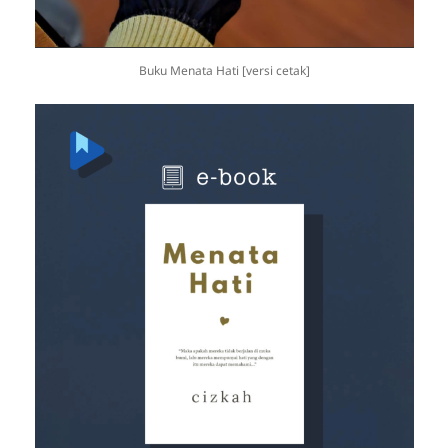
Buku Menata Hati [versi cetak]