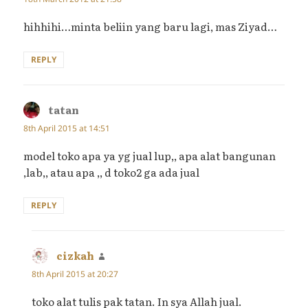
hihhihi…minta beliin yang baru lagi, mas Ziyad…
REPLY
tatan
says:
8th April 2015 at 14:51
model toko apa ya yg jual lup,, apa alat bangunan
,lab,, atau apa ,, d toko2 ga ada jual
REPLY
cizkah
says:
8th April 2015 at 20:27
toko alat tulis pak tatan. In sya Allah jual.