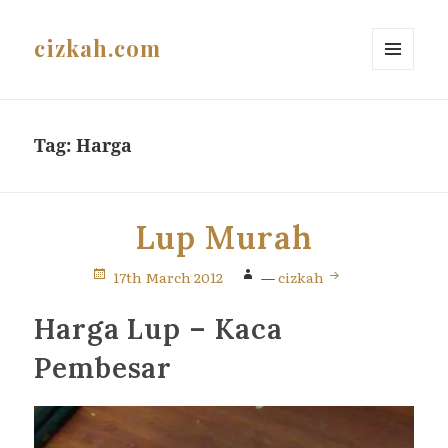
cizkah.com
MENU
AND
WIDGETS
Tag:
Harga
Lup Murah
17th March 2012
—
cizkah
Harga Lup – Kaca
Pembesar