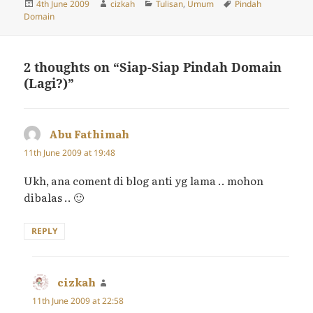
Posted
Author
Categories
Tags
4th June 2009
cizkah
Tulisan
,
Umum
Pindah
on
Domain
2 thoughts on “Siap-Siap Pindah Domain
(Lagi?)”
Abu Fathimah
says:
11th June 2009 at 19:48
Ukh, ana coment di blog anti yg lama .. mohon
dibalas .. 🙂
REPLY
cizkah
says:
11th June 2009 at 22:58