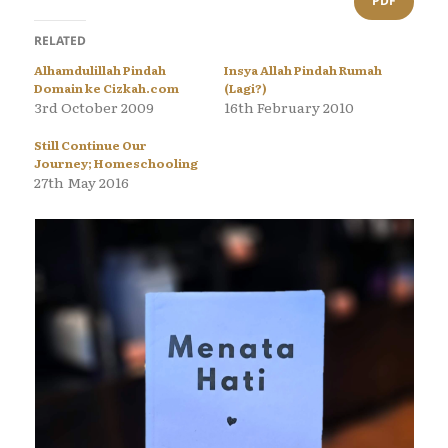
PDF
RELATED
Alhamdulillah Pindah
Insya Allah Pindah Rumah
Domain ke Cizkah.com
(Lagi?)
3rd October 2009
16th February 2010
Still Continue Our
Journey; Homeschooling
27th May 2016