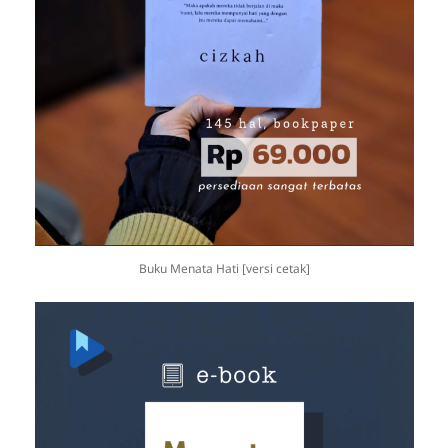
Buku Menata Hati [versi cetak]