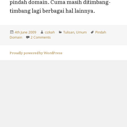
pindah domain. Cuma masih ditimbang-
timbang lagi berbagai hal lainnya.
Posted
Author
Categories
Tags
4th June 2009
cizkah
Tulisan
,
Umum
Pindah
on
on Siap-Siap Pindah Domain (Lagi?)
Domain
2 Comments
Proudly powered by WordPress