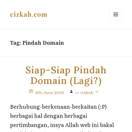
cizkah.com
MENU
AND
WIDGETS
Tag:
Pindah Domain
Siap-Siap Pindah
Domain (Lagi?)
4th June 2009
—
cizkah
Berhubung-berkenaan-berkaitan (:P)
berbagai hal dengan berbagai
pertimbangan, insya Allah web ini bakal