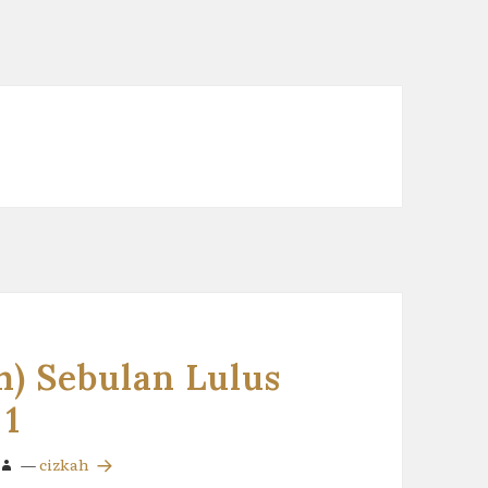
h) Sebulan Lulus
 1
—
cizkah