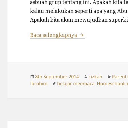
sebuah grup tentang ini. Apakah kita 
kalau melakukan seperti apa yang Ab
Apakah kita akan mewujudkan superkid
Thoriq Ibrohim (3th
Baca selengkapnya
Posted
Author
Catego
8th September 2014
cizkah
Parent
on
Tags
Ibrohim
belajar membaca
,
Homeschooli