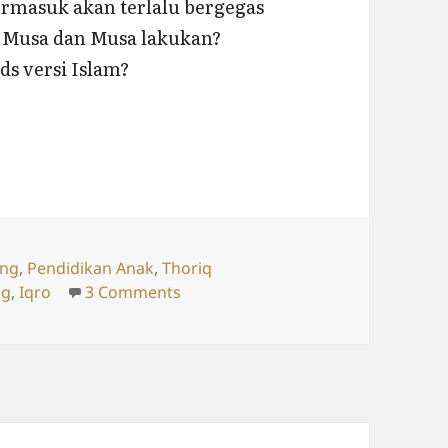
termasuk akan terlalu bergegas
u Musa dan Musa lakukan?
s versi Islam?
) Sebulan Lulus Iqro 1
ries
ing
,
Pendidikan Anak
,
Thoriq
on Thoriq Ibrohim (3th) Sebulan Lul
ng
,
Iqro
3 Comments