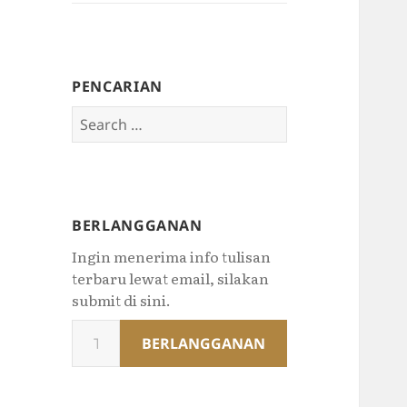
PENCARIAN
Search
for:
BERLANGGANAN
Ingin menerima info tulisan
terbaru lewat email, silakan
submit di sini.
Type
BERLANGGANAN
your
email…